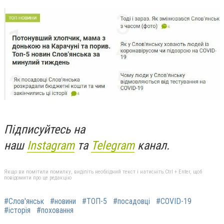
Підписуйтесь на
наш
Instagram
та
Telegram
канал.
Якщо ви помітили помилку, виділіть необхідний текст і натисніть Ctrl + Enter, щоб
повідомити про це редакцію
#Слов'янськ
#новини
#ТОП-5
#посадовці
#COVID-19
#історія
#поховання