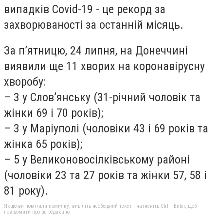
випадків Covid-19 - це рекорд за
захворюваності за останній місяць.
За п’ятницю, 24 липня, на Донеччині
виявили ще 11 хворих на коронавірусну
хворобу:
– 3 у Слов’янську (31-річний чоловік та
жінки 69 і 70 років);
– 3 у Маріуполі (чоловіки 43 і 69 років та
жінка 65 років);
– 5 у Великоновосілківському районі
(чоловіки 23 та 27 років та жінки 57, 58 і
81 року).
Якщо ви помітили помилку, виділіть необхідний текст і натисніть Ctrl + Enter, щоб
повідомити про це редакцію