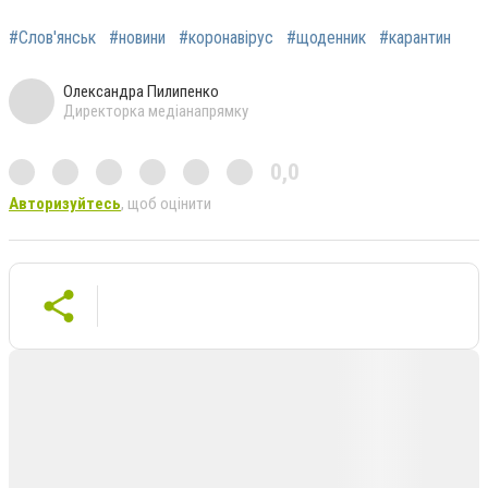
#Слов'янськ
#новини
#коронавірус
#щоденник
#карантин
Олександра Пилипенко
Директорка медіанапрямку
0,0
Авторизуйтесь
, щоб оцінити