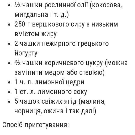
⅓ чашки рослинної олії (кокосова,
мигдальна і т. д.)
250 г вершкового сиру з низьким
вмістом жиру
2 чашки нежирного грецького
йогурту
⅔ чашки коричневого цукру (можна
замінити медом або стевією)
1 ч. л. лимонної цедри
1 ст. л. лимонного соку
5 чашок свіжих ягід (малина,
чорниця, ожина і так далі)
Спосіб приготування: