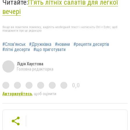
Читайте:
П’ять літніх салатів для легкої
вечері
Якщо ви помітили помилку, виділіть необхідний текст і натисніть Ctrl + Enter, щоб
повідомити про це редакцію
#Слов’янськ
#Дружківка
#новини
#рецепти десертів
#літні десерти
#що приготувати
Лідія Хаустова
Головна редакторка
0,0
Авторизуйтесь
, щоб оцінити