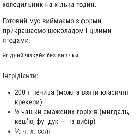
холодильник на кілька годин.
Готовий мус виймаємо з форми,
прикрашаємо шоколадом і цілими
ягодами.
Ягідний чізкейк без випічки
Інгрідієнти:
200 г печива (можна взяти класичні
крекери)
½ чашки смажених горіхів (мигдаль,
кеш'ю, фундук — на вибір)
⅓ ч. л. солі