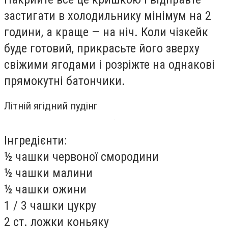
застигати в холодильнику мінімум на 2
години, а краще — на ніч. Коли чізкейк
буде готовий, прикрасьте його зверху
свіжими ягодами і розріжте на однакові
прямокутні батончики.
Літній ягідний пудінг
Інгредієнти:
½ чашки червоної смородини
½ чашки малини
½ чашки ожини
1 / 3 чашки цукру
2 ст. ложки коньяку