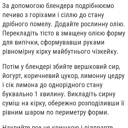
За допомогою блендера подрібнюємо
печиво з горіхами і сіллю до стану
дрібного помелу. Додайте рослинну олію.
Перекладіть тісто в змащену олією форму
для випічки, сформувавши руками
рівномірну кірку майбутнього чізкейку.
Потім у блендері збийте вершковий сир,
йогурт, коричневий цукор, лимонну цедру
і сік лимона до однорідного стану
буквально 1 хвилину. Викладіть сирну
суміш на кірку, обережно розподіливши її
рівним шаром по периметру форми.
Накрийте все це кришкою і відправте