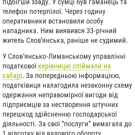
підбігши ззаду.
У сумці був гаманець та
телефон потерпілої.
Через годину
оперативники встановили особу
нападника. Ним виявився 33-річний
житель Слов'янська, раніше не судимий.
У Слов’янсько-Лиманському управлінні
податкової
керівницю спіймали на
хабарі
.
За попередньою інформацією,
податківиця налагодила незаконну схему
одержання неправомірної вигоди від
підприємців за нестворення штучних
перешкод здійсненню господарської
діяльності. За свої "послуги" вимагала до
1 відсотку від валового обороту