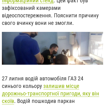
інформаційний стенд
.
Цей факт був
зафіксований камерами
відеоспостереження.
Пояснити причину
свого вчинку вони не змогли.
27 липня водій автомобіля ГАЗ 24
синього кольору
залишив місце
дорожньо-транспортної пригоди, яку він
скоїв
. Водій пошкодив паркан