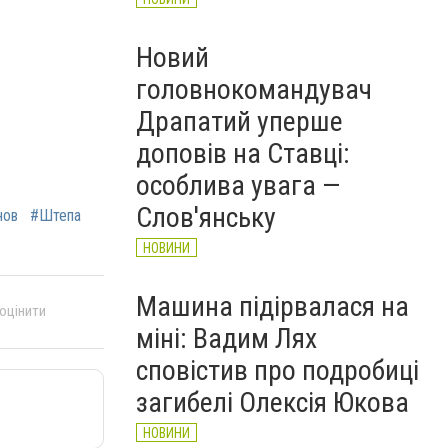
Новий
головнокомандувач
Драпатий уперше
доповів на Ставці:
особлива увага —
Слов'янську
нов
#Штепа
НОВИНИ
Машина підірвалася на
 оцінити
міні: Вадим Лях
сповістив про подробиці
загибелі Олексія Юкова
НОВИНИ