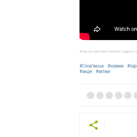
Якщо ви помітили помилку, виділіть нео
#Слов'янськ
#новини
#пар
#акція
#мітинг