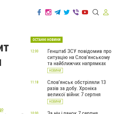
ОСТАННІ НОВИНИ
ит
Генштаб ЗСУ повідомив про
12:00
ситуацію на Слов’янському
н
та найближчих напрямках
НОВИНИ
Слов’янськ обстріляли 13
11:18
разів за добу. Хроніка
великої війни: 7 серпня
НОВИНИ
до
За ніч і ранок 7 серпня
10:00