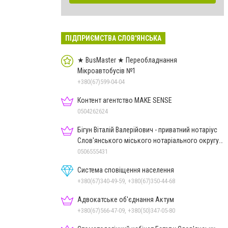
ПІДПРИЄМСТВА СЛОВ'ЯНСЬКА
★ BusMaster ★ Переобладнання
Мікроавтобусів №1
+380(67)599-04-04
Контент агентство MAKE SENSE
0504262624
Бігун Віталій Валерійович - приватний нотаріус
Слов'янського міського нотаріального округу
Дон.обл.
0506555431
Система сповіщення населення
+380(67)340-49-59, +380(67)350-44-68
Адвокатське об'єднання Актум
+380(67)566-47-09, +380(50)347-05-80