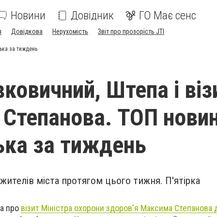
Новини
Довідник
ГО Має сенс
я
Довідкова
Нерухомість
Звіт про прозорість JTI
ька за тиждень
ковичний, Штепа і віз
Степанова. ТОП нови
ька за тиждень
жителів міста протягом цього тижня. П'ятірка
на про
візит Міністра охорони здоров'я Максима Степанова 