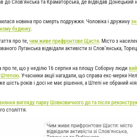
в до Слов’янська та Краматорська, де відвідав Донецький 
инилася новина про смерть подружжя.
Чоловіка і дружину
зн
сному будинку
.
таття про те,
чим живе пр
ифронтове Щастя
. М
істо
з населе
ованого Луганська
відвідали активісти зі Слов'янська, Торец
на про те, що у неділю 16 серпня на площу Соборну люди
вий
д Штепою
.
Учасники акції нагадали, що справа екс-мерки Не
е шість років і досі не має рішення, а
Штепі не обраний ні
вняння вигляду парку Шовковичного до та після реконструк
го століття.