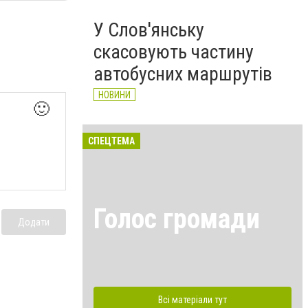
У Слов'янську
скасовують частину
автобусних маршрутів
НОВИНИ
🙂
СПЕЦТЕМА
Голос громади
Додати
Всі матеріали тут