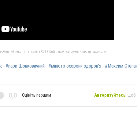
бхідний текст і натисніть Ctrl + Enter, щоб повідомити про це редакцію
к
#парк Шовковичний
#міністр охорони здоров'я
#Максим Степа
0,0
Оцініть першим
Авторизуйтесь
, щоб