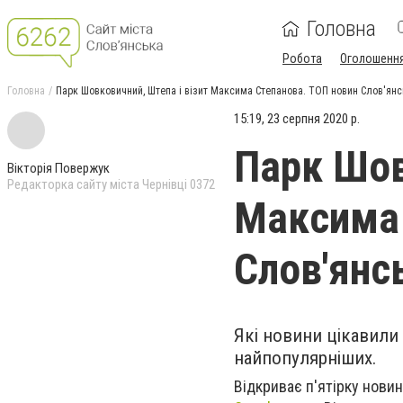
Головна
Робота
Оголошенн
Головна
Парк Шовковичний, Штепа і візит Максима Степанова. ТОП новин Слов'янс
15:19, 23 серпня 2020 р.
Парк Шов
Вікторія Повержук
Редакторка сайту міста Чернівці 0372
Максима 
Слов'янс
Які новини цікавили 
найпопулярніших.
Відкриває п'ятірку нови