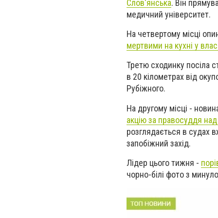
Слов'янська
.
Він прямува
медичний університет.
На четвертому місці оп
мертвими на кухні у вла
Третю сходинку посіла с
в 20 кілометрах від окуп
Рубіжного.
На другому місці - нови
акцію за правосуддя на
розглядається в судах вж
запобіжний захід.
Лідер цього тижня -
порі
чорно-білі фото з минуло