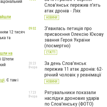
національний
Слов'янськ пережив п'ять
атак дронів - Лях
айшли
НОВИНИ
З’явилась петиція про
09:02
нням 12 тисяч
присвоєння Олексію Юкову
ька та
звання Героя України
(посмертно)
СТАТТІ
шли на
лі Штепи
За день Слов'янськ
20:23
який
Вчора
пережив 11 атак дронів: 62-
річний чоловік у реанімації
ції
. Є там і
НОВИНИ
Рятувальники показали
17:23
Вчора
наслідки дронових ударів
по Слов'янську (ФОТО)