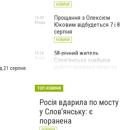
НОВИНИ
Прощання з Олексієм
16:30
Вчора
Юковим відбудеться 7 і 8
серпня
НОВИНИ
58-річний житель
15:16
Вчора
Слов'янська знайшов
роботу завдяки проєкту
д 21 серпня:
«Досвід має значення»
НОВИНИ
ТОП НОВИНИ
Росія вдарила по мосту
у Слов'янську: є
поранена
НОВИНИ