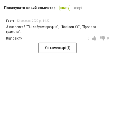
Показувати новий коментар:
внизу
вгорі
Гость
12 вересня 2020 р., 14:22
А классика? "Тіні забутих предків", "Вавілон ХХ", "Пропала
грамота"...
Відповісти
0
0
Усі коментарі (1)