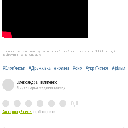
Якщо ви помітили помилку, виділіть необхідний текст і натисніть Ctrl + Enter, щоб
повідомити про це редакцію
#Слов’янськ
#Дружківка
#новини
#кіно
#українське
#фільм
Олександра Пилипенко
Директорка медіанапрямку
0,0
Авторизуйтесь
, щоб оцінити