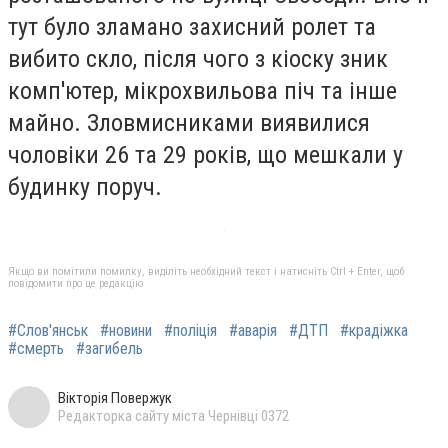
тут було зламано захисний ролет та
вибито скло, після чого з кіоску зник
комп'ютер, мікрохвильова піч та інше
майно. Зловмисниками виявилися
чоловіки 26 та 29 років, що мешкали у
будинку поруч.
Якщо ви помітили помилку, виділіть необхідний текст і натисніть Ctrl + Enter, щоб
повідомити про це редакцію
#Слов'янськ
#новини
#поліція
#аварія
#ДТП
#крадіжка
#смерть
#загибель
Вікторія Повержук
Редакторка сайту міста Чернівці 0372