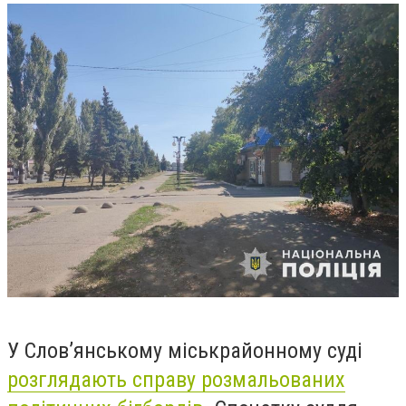
У Слов’янському міськрайонному суді
розглядають справу розмальованих