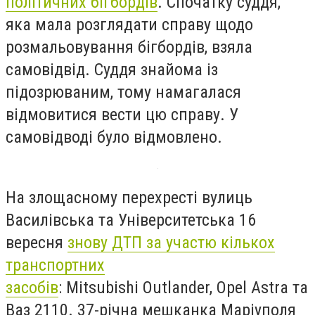
політичних бігбордів
. Спочатку суддя,
яка мала розглядати справу щодо
розмальовування бігбордів, взяла
самовідвід. Суддя знайома із
підозрюваним, тому намагалася
відмовитися вести цю справу. У
самовідводі було відмовлено.
На злощасному перехресті вулиць
Василівська та Університетська 16
вересня
знову ДТП
за участю кількох
транспортних
засобів
: Mitsubishi Outlander, Opel Astra та
Ваз 2110. 37-річна мешканка Маріуполя