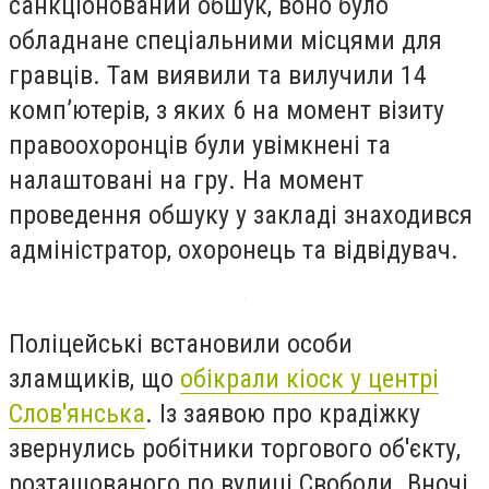
санкціонований обшук, воно було
обладнане спеціальними місцями для
гравців. Там виявили та вилучили 14
комп’ютерів, з яких 6 на момент візиту
правоохоронців були увімкнені та
налаштовані на гру. На момент
проведення обшуку у закладі знаходився
адміністратор, охоронець та відвідувач.
Поліцейські встановили особи
зламщиків, що
обікрали кіоск у центрі
Слов'янська
. І
з заявою про крадіжку
звернулись робітники торгового об'єкту,
розташованого по вулиці Свободи.
Вночі