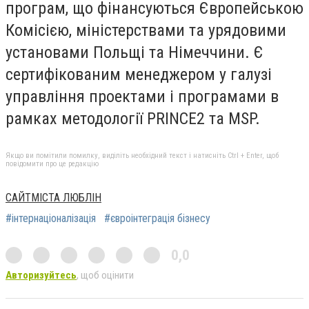
програм, що фінансуються Європейською
Комісією, міністерствами та урядовими
установами Польщі та Німеччини. Є
сертифікованим менеджером у галузі
управління проектами і програмами в
рамках методології PRINCE2 та MSP.
Якщо ви помітили помилку, виділіть необхідний текст і натисніть Ctrl + Enter, щоб
повідомити про це редакцію
САЙТМІСТА ЛЮБЛІН
#інтернаціоналізація
#євроінтеграція бізнесу
0,0
Авторизуйтесь
, щоб оцінити