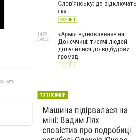
Слов’янську: де відключать
газ
НОВИНИ
«Армія відновлення» на
14:55
Вчора
Донеччині: тисячі людей
долучилися до відбудови
громад
НОВИНИ
Як службові собаки 18-ї
13:34
 оцінити
Вчора
Слов'янської бригади
працюють на Донеччині
ТОП НОВИНИ
(ВІДЕО)
Машина підірвалася на
НОВИНИ
міні: Вадим Лях
сповістив про подробиці