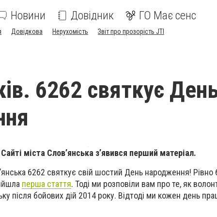
Новини
Довідник
ГО Має сенс
я
Довідкова
Нерухомість
Звіт про прозорість JTI
ків. 6262 святкує Ден
ння
а Сайті міста Слов’янська з’явився перший матеріал.
в’янська 6262 святкує свій шостий День народження! Рівно 
вийшла
перша стаття
. Тоді ми розповіли вам про те, як волон
ьку після бойових дій 2014 року. Відтоді ми кожен день пр