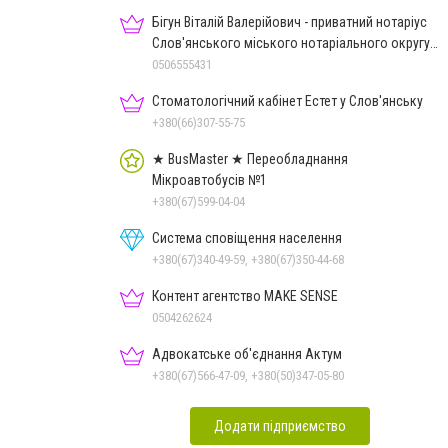
Бігун Віталій Валерійович - приватний нотаріус
Слов'янського міського нотаріального округу
Дон.обл.
0506555431
Стоматологічний кабінет Естет у Слов'янську
+380(66)307-55-75
★ BusMaster ★ Переобладнання
Мікроавтобусів №1
+380(67)599-04-04
Система сповіщення населення
+380(67)340-49-59, +380(67)350-44-68
Контент агентство MAKE SENSE
0504262624
Адвокатське об'єднання Актум
+380(67)566-47-09, +380(50)347-05-80
Додати підприємство