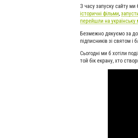
З часу запуску сайту ми
історичні фільми
,
запуст
перейшли на українську
Безмежно дякуємо за дові
підписників зі святом і 
Сьогодні ми б хотіли по
той бік екрану, хто ство