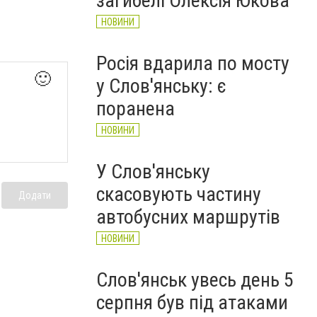
загибелі Олексія Юкова
НОВИНИ
Росія вдарила по мосту
🙂
у Слов'янську: є
поранена
НОВИНИ
У Слов'янську
скасовують частину
Додати
автобусних маршрутів
НОВИНИ
Слов'янськ увесь день 5
серпня був під атаками