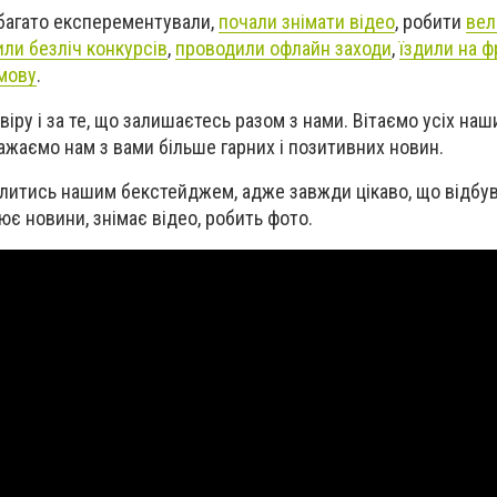
 багато експерементували,
почали знімати відео
, робити
вел
или безліч конкурсів
,
проводили офлайн заходи
,
їздили на ф
 мову
.
ру і за те, що залишаєтесь разом з нами. Вітаємо усіх наши
бажаємо нам з вами більше гарних і позитивних новин.
ділитись нашим бекстейджем, адже завжди цікаво, що відбу
рює новини, знімає відео, робить фото.