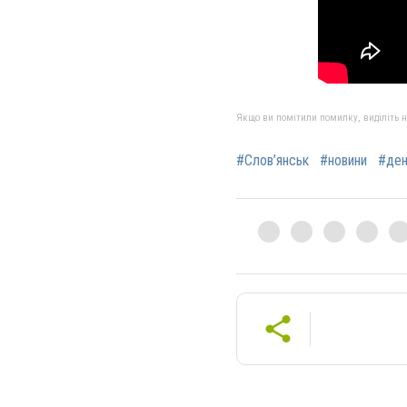
Якщо ви помітили помилку, виділіть нео
#Слов’янськ
#новини
#ден