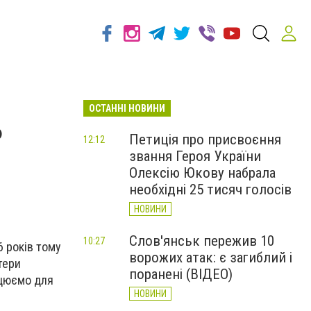
ОСТАННІ НОВИНИ
ь
Петиція про присвоєння
12:12
звання Героя України
Олексію Юкову набрала
необхідні 25 тисяч голосів
НОВИНИ
Слов'янськ пережив 10
10:27
6 років тому
ворожих атак: є загиблий і
тери
поранені (ВІДЕО)
ацюємо для
НОВИНИ