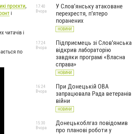
У Слов’янську атаковане
икі проєкти
,
17:40
Вчора
перехрестя, п'ятеро
ронт
і
поранених
НОВИНИ
х читачів і
Підприємець зі Слов'янська
17:24
Вчора
відкрив лабораторію
вається по
завдяки програмі «Власна
справа»
НОВИНИ
При Донецькій ОВА
16:24
Вчора
запрацювала Рада ветеранів
війни
НОВИНИ
Донецькоблгаз повідомив
15:30
Вчора
про планові роботи у