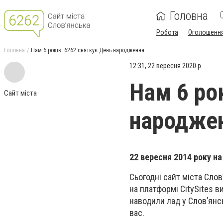
Головна
Робота
Оголошенн
Головна
Нам 6 років. 6262 святкує День народження
12:31, 22 вересня 2020 р.
Нам 6 ро
Сайт міста
народже
22 вересня 2014 року н
Сьогодні сайт міста Сло
на платформі CitySites 
наводили лад у Слов’янс
вас.