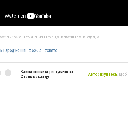
бхідний текст і натисніть Ctrl + Enter, щоб повідомити про це редакцію
ь народження
#6262
#свято
Високі оцінки користувачів за
Авторизуйтесь
, щоб
Стиль викладу