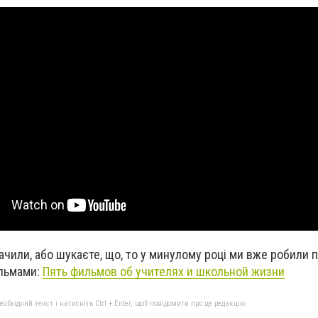
ачили, або шукаєте, що, то у минулому році ми вже робили 
ільмами:
Пять фильмов об учителях и школьной жизни
бхідний текст і натисніть Ctrl + Enter, щоб повідомити про це редакцію