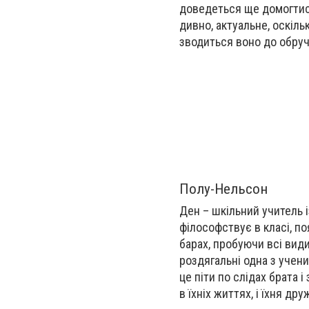
доведеться ще домогтися
дивно, актуальне, оскіль
зводиться воно до обруч
Полу-Нельсон
Ден – шкільний учитель 
філософствує в класі, п
барах, пробуючи всі вид
роздягальні одна з учениц
це піти по слідах брата 
в їхніх життях, і їхня д