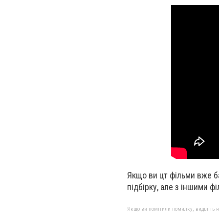
Якщо ви цт фільми вже б
підбірку, але з іншими ф
Якщо ви помітили помилку, виділіть нео