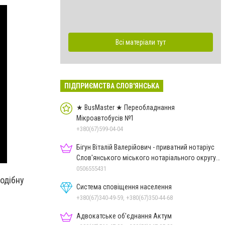
Всі матеріали тут
ПІДПРИЄМСТВА СЛОВ'ЯНСЬКА
★ BusMaster ★ Переобладнання
Мікроавтобусів №1
+380(67)599-04-04
Бігун Віталій Валерійович - приватний нотаріус
Слов'янського міського нотаріального округу
Дон.обл.
0506555431
подібну
Система сповіщення населення
+380(67)340-49-59, +380(67)350-44-68
Адвокатське об'єднання Актум