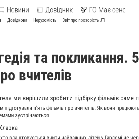
Новини
Довідник
ГО Має сенс
я
Довідкова
Нерухомість
Звіт про прозорість JTI
гедія та покликання. 5
про вчителів
теля ми вирішили зробити підбірку фільмів саме п
м підготували п’ять фільмів про вчителів. Як вони працюють
емами зустрічаються.
 Кларка
, хто влаштовується вчити найважчих дітей у Гарлемі не чер