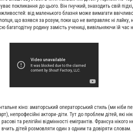
чуває покликання до цього. Він гнучкий, знаходить свій підх
ожливостей: від маленького блазня може вимагати ввічливос
опця, що взявся за розум, поки що не виправляє ні лайку, н
сю багатодітну родину замість учениці, вивільняючи їй час
нтальне кіно: аматорський операторський стиль (ми ніби п
арт), непрофесійні актори-діти. Тут до проблем дітей, які ні
расові та релігійні відмінності емігрантів. Франсуа нікого н
н вчить дітей розмовляти один з одним та довіряти словам.