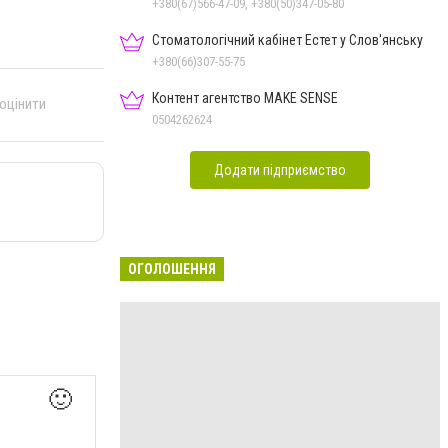
+380(67)566-47-09, +380(50)347-05-80
Стоматологічний кабінет Естет у Слов'янську
+380(66)307-55-75
Контент агентство MAKE SENSE
 оцінити
0504262624
Додати підприємство
ОГОЛОШЕННЯ
🙂