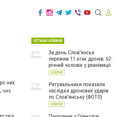
ОСТАННІ НОВИНИ
За день Слов'янськ
20:23
Вчора
пережив 11 атак дронів: 62-
річний чоловік у реанімації
НОВИНИ
ро них.
Рятувальники показали
17:23
Вчора
наслідки дронових ударів
, чого
по Слов'янську (ФОТО)
НОВИНИ
Прощання з Олексієм
ез тиск
16:30