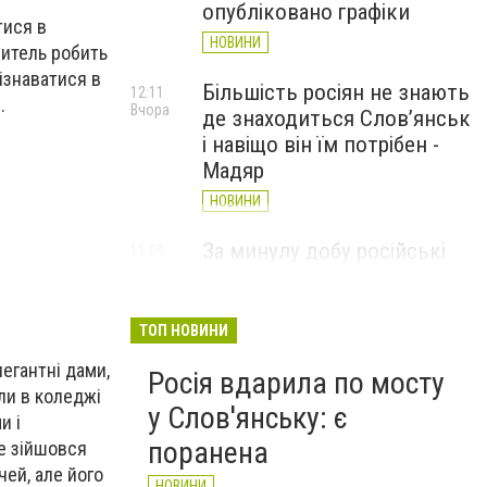
опубліковано графіки
тися в
НОВИНИ
читель робить
зізнаватися в
Більшість росіян не знають
12:11
.
Вчора
де знаходиться Слов’янськ
і навіщо він їм потрібен -
Мадяр
НОВИНИ
За минулу добу російські
11:09
Вчора
війська 13 разів атакували
Слов'янськ. Хроніка
великої війни: 6 серпня
ТОП НОВИНИ
НОВИНИ
егантні дами,
Росія вдарила по мосту
ли в коледжі
у Слов'янську: є
и і
поранена
е зійшовся
чей, але його
НОВИНИ