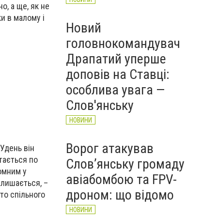
, а ще, як не
и в малому і
Новий
головнокомандувач
Драпатий уперше
доповів на Ставці:
особлива увага —
Слов'янську
НОВИНИ
Ворог атакував
Удень він
тається по
Слов’янську громаду
омним у
авіабомбою та FPV-
залишається, –
дроном: що відомо
ато спільного
НОВИНИ