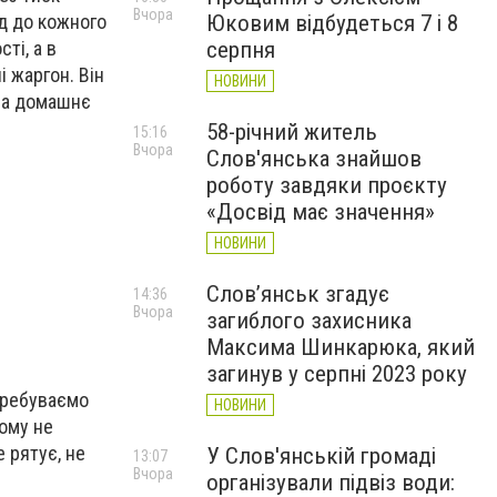
Вчора
Юковим відбудеться 7 і 8
ід до кожного
серпня
ті, а в
і жаргон. Він
НОВИНИ
 на домашнє
58-річний житель
15:16
Вчора
Слов'янська знайшов
роботу завдяки проєкту
«Досвід має значення»
НОВИНИ
Слов’янськ згадує
14:36
Вчора
загиблого захисника
Максима Шинкарюка, який
загинув у серпні 2023 року
еребуваємо
НОВИНИ
кому не
е рятує, не
У Слов'янській громаді
13:07
Вчора
організували підвіз води: