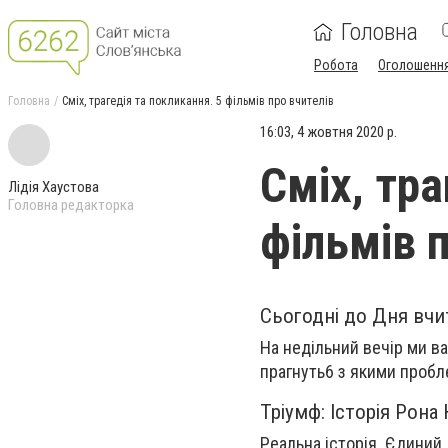
Головна
Робота
Оголошенн
Головна
Сміх, трагедія та покликання. 5 фільмів про вчителів
16:03, 4 жовтня 2020 р.
Сміх, тра
Лідія Хаустова
Головна редакторка
фільмів 
Сьогодні до Дня вчи
На недільний вечір ми ва
прагнуть6 з якими пробл
Тріумф: Історія Рона
Реальна історія. Єдиний