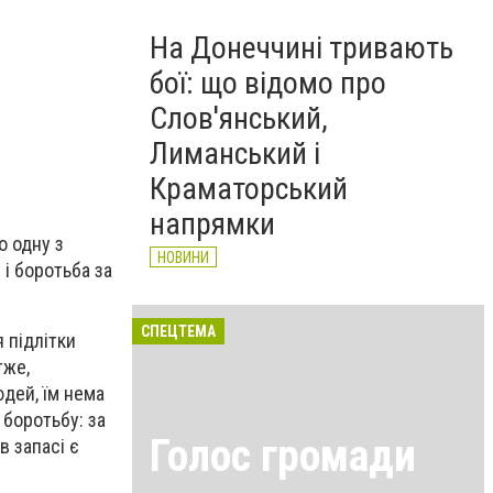
На Донеччині тривають
бої: що відомо про
Слов'янський,
Лиманський і
Краматорський
напрямки
о одну з
НОВИНИ
 і боротьба за
СПЕЦТЕМА
я підлітки
тже,
юдей, їм нема
 боротьбу: за
Голос громади
в запасі є