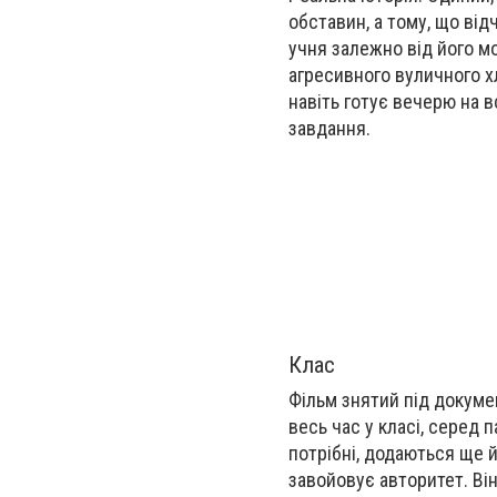
обставин, а тому, що від
учня залежно від його м
агресивного вуличного хл
навіть готує вечерю на в
завдання.
Клас
Фільм знятий під докуме
весь час у класі, серед п
потрібні, додаються ще й 
завойовує авторитет. Ві