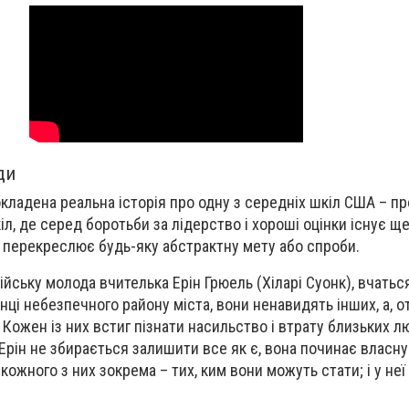
ди
кладена реальна історія про одну з середніх шкіл США – пр
, де серед боротьби за лідерство і хороші оцінки існує ще
 перекреслює будь-яку абстрактну мету або спроби.
лійську молода вчителька Ерін Грюель (Хіларі Суонк), вчатьс
нці небезпечного району міста, вони ненавидять інших, а, о
Кожен із них встиг пізнати насильство і втрату близьких л
 Ерін не збирається залишити все як є, вона починає власну
 кожного з них зокрема – тих, ким вони можуть стати; і у неї 
.