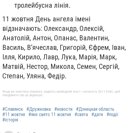
тролейбусна лінія.
11 жовтня День ангела імені
відзначають: Олександр, Олексій,
Анатолій, Антон, Опанас, Валентин,
Василь, В’ячеслав, Григорій, Єфрем, Іван,
Ілля, Кирило, Лавр, Лука, Марія, Марк,
Матвій, Нестор, Микола, Семен, Сергій,
Степан, Уляна, Федір.
Якщо ви помітили помилку, виділіть необхідний текст і натисніть Ctrl + Enter, щоб
повідомити про це редакцію
#Славянск
#Дружковка
#новости
#Донецкая область
#11 жовтня
#яке свято 11 жовтня
#свята
#дати
#події
#історія