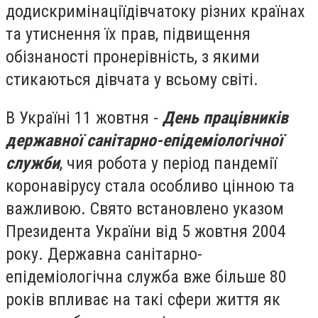
до
дискримінації
дівчаток
у різних країнах
та утиснення їх прав, підвищення
обізнаності про
нерівність, з якими
стикаються дівчата у всьому світі.
В Україні 11 жовтня -
День працівників
державної санітарно-епідеміологічної
служби
, чия робота у період пандемії
коронавірусу стала особливо цінною та
важливою. Свято встановлено
указом
Президента України від 5 жовтня 2004
року.
Д
ержавн
а
санітарно-
епідеміологічна служба вже більше 80
років впливає на такі сфери життя як