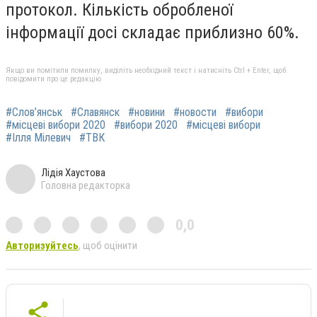
протокол. Кількість обробленої
інформації досі складає приблизно 60%.
Якщо ви помітили помилку, виділіть необхідний текст і натисніть Ctrl + Enter, щоб
повідомити про це редакцію
#Слов’янськ
#Славянск
#новини
#новости
#вибори
#місцеві вибори 2020
#вибори 2020
#місцеві вибори
#Ілля Мілевич
#ТВК
Лідія Хаустова
Головна редакторка
0,0
Авторизуйтесь
, щоб оцінити