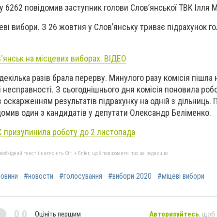
у 6262 повідомив заступник голови Слов’янської ТВК Ілля М
ві вибори. З 26 жовтня у Слов’янську триває підрахунок го
'янськ на місцевих виборах. ВІДЕО
екілька разів брала перерву. Минулого разу комісія пішла 
ні несправності. З сьогоднішнього дня комісія поновила робо
 з оскарженням результатів підрахунку на одній з дільниць. 
ідомив один з кандидатів у депутати Олександр Беліменко.
К призупинила роботу до 2 листопада
бхідний текст і натисніть Ctrl + Enter, щоб повідомити про це редакцію
овини
#новости
#голосування
#вибори 2020
#міцеві вибори
0,0
Оцініть першим
Авторизуйтесь
, щоб