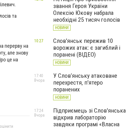
ілевич.
звання Героя України
Олексію Юкову набрала
лосів та
необхідні 25 тисяч голосів
НОВИНИ
Слов'янськ пережив 10
10:27
на перерву на
ворожих атак: є загиблий і
ту, але знову
поранені (ВІДЕО)
Про це на
НОВИНИ
У Слов’янську атаковане
17:40
Вчора
перехрестя, п'ятеро
поранених
НОВИНИ
Підприємець зі Слов'янська
17:24
Вчора
відкрив лабораторію
завдяки програмі «Власна
 оцінити