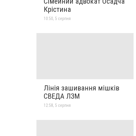
Сімейний адвокат Осадча
Крістина
10:50, 5 серпня
Лінія зашивання мішків
СВЕДА ЛЗМ
12:58, 5 серпня