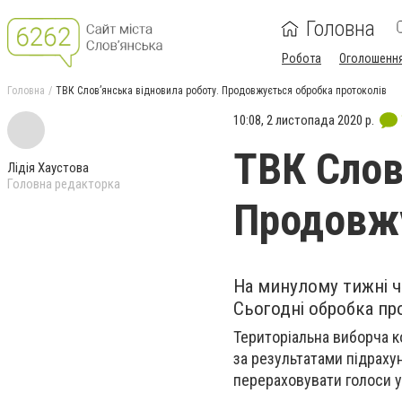
Головна
Робота
Оголошенн
Головна
ТВК Слов’янська відновила роботу. Продовжується обробка протоколів
10:08, 2 листопада 2020 р.
ТВК Слов
Лідія Хаустова
Головна редакторка
Продовжу
На минулому тижні ч
Сьогодні обробка пр
Територіальна виборча ко
за результатами підрахун
перераховувати голоси у