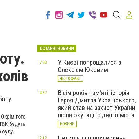
ОСТАННІ НОВИНИ
оту.
У Києві попрощалися з
17:33
Олексієм Юковим
колів
ФОТОФАКТ
Вісім років пам'яті: історія
14:37
боту.
Героя Дмитра Українського,
який став на захист України
після окупації рідного міста
 Окрім того,
 ТВК будуть
НОВИНИ
 суду.
Петиція про присвоєння
12:12