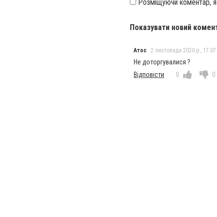
Розміщуючи коментар, 
Показувати новий комен
Атос
2 листопада 2020 р., 17:07
Не доторгувалися ?
Відповісти
0
0