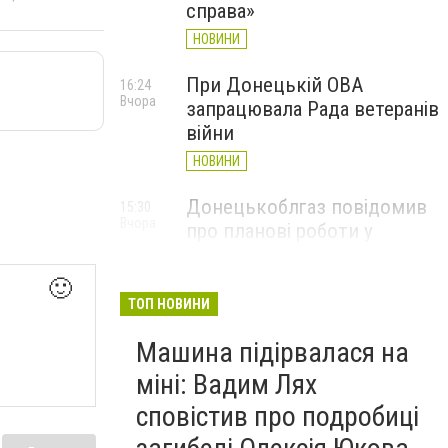
справа»
НОВИНИ
При Донецькій ОВА
16:24
Вчора
запрацювала Рада ветеранів
війни
НОВИНИ
Донецькоблгаз повідомив
15:30
Вчора
про планові роботи у
Слов’янську: де відключать
газ
🙂
ТОП НОВИНИ
НОВИНИ
Машина підірвалася на
міні: Вадим Лях
сповістив про подробиці