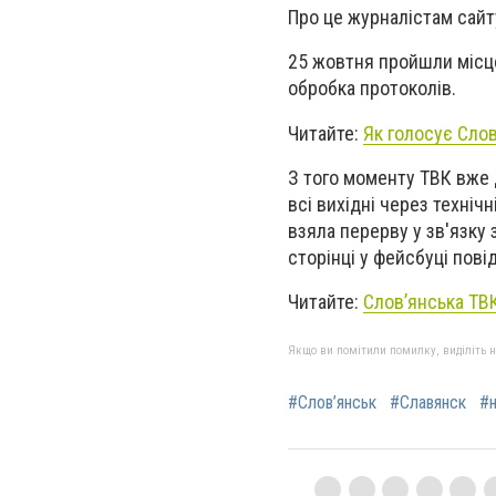
Про це журналістам сайт
25 жовтня пройшли місце
обробка протоколів.
Читайте:
Як голосує Слов
З того моменту ТВК вже д
всі вихідні через техніч
взяла перерву
у зв'язку
сторінці у фейсбуці пов
Читайте:
Слов’янська ТВ
Якщо ви помітили помилку, виділіть нео
#Слов’янськ
#Славянск
#н