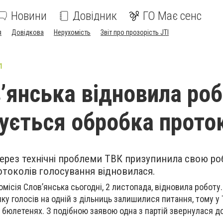
Новини
Довідник
ГО Має сенс
я
Довідкова
Нерухомість
Звіт про прозорість JTI
1
’янська відновила роб
ється обробка прото
ерез технічні проблеми ТВК призупинила свою ро
отоколів голосування відновилася.
місія Слов’янська сьогодні, 2 листопада, відновила роботу.
ку голосів на одній з дільниць залишилися питання, тому у
 бюлетенях. З подібною заявою одна з партій звернулася до