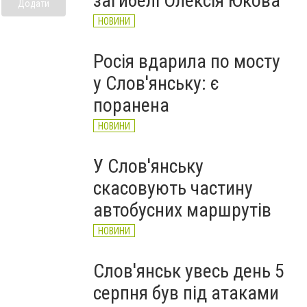
загибелі Олексія Юкова
Додати
НОВИНИ
Росія вдарила по мосту
у Слов'янську: є
поранена
НОВИНИ
У Слов'янську
скасовують частину
автобусних маршрутів
НОВИНИ
Слов'янськ увесь день 5
серпня був під атаками