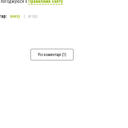
я погоджуюся з
Правилами сайту
тар:
внизу
вгорі
Усі коментарі (1)