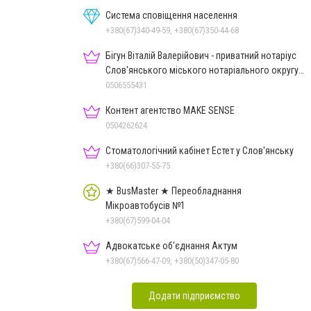
Система сповіщення населення
+380(67)340-49-59, +380(67)350-44-68
Бігун Віталій Валерійович - приватний нотаріус
Слов'янського міського нотаріального округу
Дон.обл.
0506555431
Контент агентство MAKE SENSE
0504262624
Стоматологічний кабінет Естет у Слов'янську
+380(66)307-55-75
★ BusMaster ★ Переобладнання
Мікроавтобусів №1
+380(67)599-04-04
Адвокатське об'єднання Актум
+380(67)566-47-09, +380(50)347-05-80
Додати підприємство