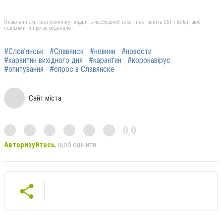
Якщо ви помітили помилку, виділіть необхідний текст і натисніть Ctrl + Enter, щоб
повідомити про це редакцію
#Слов’янськ
#Славянск
#новини
#новости
#карантин вихідного дня
#карантин
#коронавірус
#опитування
#опрос в Славянске
Сайт міста
0,0
Авторизуйтесь
, щоб оцінити