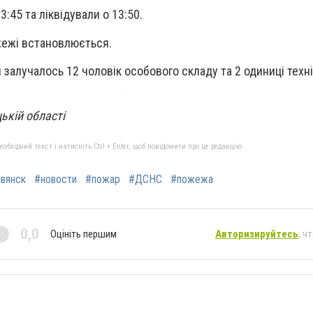
:45 та ліквідували о 13:50.
ежі встановлюється.
 залучалось 12 чоловік особового складу та 2 одиниці техні
ькій області
бхідний текст і натисніть Ctrl + Enter, щоб повідомити про це редакцію
вянск
#новости
#пожар
#ДСНС
#пожежа
0,0
Оцініть першим
Авторизируйтесь
, ч