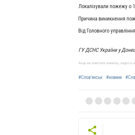
Локалізували пожежу о 13
Причина виникнення пож
Від Головного управління
ГУ ДСНС України у Донец
Якщо ви помітили помилку, виділіть нео
#Слов’янськ
#новини
#Сла