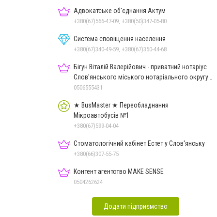
Адвокатське об'єднання Актум
+380(67)566-47-09, +380(50)347-05-80
Система сповіщення населення
+380(67)340-49-59, +380(67)350-44-68
Бігун Віталій Валерійович - приватний нотаріус
Слов'янського міського нотаріального округу
Дон.обл.
0506555431
★ BusMaster ★ Переобладнання
Мікроавтобусів №1
+380(67)599-04-04
Стоматологічний кабінет Естет у Слов'янську
+380(66)307-55-75
Контент агентство MAKE SENSE
0504262624
Додати підприємство