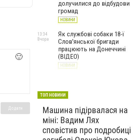
долучилися до відбудови
громад
НОВИНИ
Як службові собаки 18-ї
13:34
Вчора
Слов'янської бригади
працюють на Донеччині
🙂
(ВІДЕО)
НОВИНИ
Генштаб ЗСУ повідомив про
12:00
Вчора
ситуацію на Слов’янському
та найближчих напрямках
ТОП НОВИНИ
НОВИНИ
Машина підірвалася на
Додати
міні: Вадим Лях
сповістив про подробиці