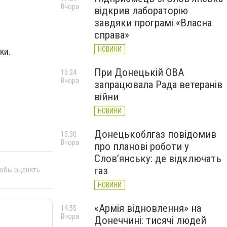
Вчора
відкрив лабораторію
завдяки програмі «Власна
справа»
НОВИНИ
ки.
При Донецькій ОВА
16:24
Вчора
запрацювала Рада ветеранів
війни
НОВИНИ
Донецькоблгаз повідомив
15:30
Вчора
про планові роботи у
Слов’янську: де відключать
газ
тобы оценить
НОВИНИ
«Армія відновлення» на
14:55
Вчора
Донеччині: тисячі людей