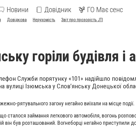
Новини
Довідник
ГО Має сенс
я
Довідкова
Нерухомість
Звіт про прозорість JTI
ську горіли будівля і 
 телефон Служби порятунку «101» надійшло повідом
на вулиці Ізюмська у Слов’янську Донецької облас
жежно-рятувального загону негайно виїхали на місце події.
 що сталося займання легкового автомобіля, вогонь розпо
ій він був розташований. Вогнеборці негайно приступили до