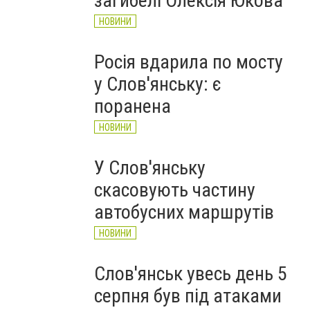
загибелі Олексія Юкова
НОВИНИ
Росія вдарила по мосту
у Слов'янську: є
поранена
НОВИНИ
У Слов'янську
скасовують частину
автобусних маршрутів
НОВИНИ
Слов'янськ увесь день 5
серпня був під атаками