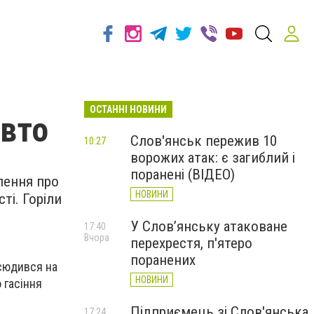
ОСТАННІ НОВИНИ
авто
Слов'янськ пережив 10
10:27
ворожих атак: є загиблий і
поранені (ВІДЕО)
лення про
НОВИНИ
ті. Горіли
У Слов’янську атаковане
17:40
Вчора
перехрестя, п'ятеро
поранених
всюдився на
НОВИНИ
 гасіння
Підприємець зі Слов'янська
17:24