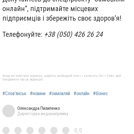
онлайн”, підтримайте місцевих
підприємців і збережіть своє здоров’я!
Телефонуйте:
+38 (050) 426 26 24
Якщо ви помітили помилку, виділіть необхідний текст і натисніть Ctrl + Enter, щоб
повідомити про це редакцію
#Слов’янськ
#новини
#замовляй
#онлайн
#бізнес
Олександра Пилипенко
Директорка медіанапрямку
0,0