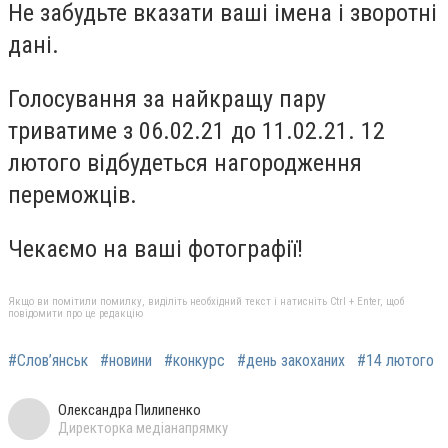
Не забудьте вказати ваші імена і зворотні
дані.
Голосування за найкращу пару
триватиме з 06.02.21 до 11.02.21. 12
лютого відбудеться нагородження
переможців.
Чекаємо на ваші фотографії!
Якщо ви помітили помилку, виділіть необхідний текст і натисніть Ctrl + Enter, щоб
повідомити про це редакцію
#Слов’янськ
#новини
#конкурс
#день закоханих
#14 лютого
Олександра Пилипенко
Директорка медіанапрямку