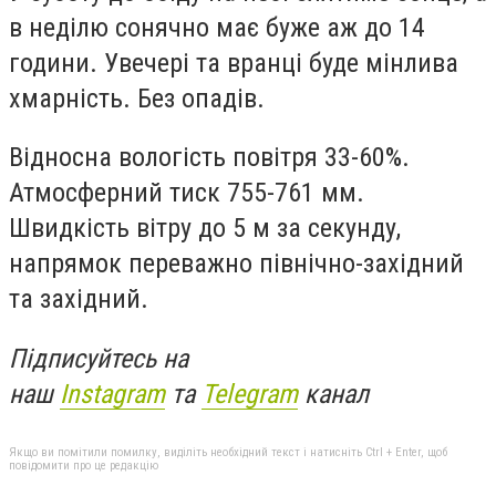
в неділю сонячно має буже аж до 14
години. Увечері та вранці буде мінлива
хмарність. Без опадів.
Відносна вологість повітря 33-60%.
Атмосферний тиск 755-761 мм.
Швидкість вітру до 5 м за секунду,
напрямок переважно північно-західний
та західний.
Підписуйтесь на
наш
Instagram
та
Telegram
канал
Якщо ви помітили помилку, виділіть необхідний текст і натисніть Ctrl + Enter, щоб
повідомити про це редакцію