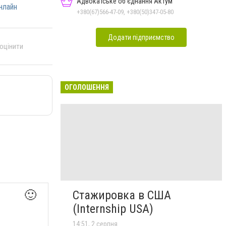
Адвокатське об'єднання Актум
нлайн
+380(67)566-47-09, +380(50)347-05-80
Додати підприємство
 оцінити
ОГОЛОШЕННЯ
Стажировка в США
🙂
(Internship USA)
14:51, 2 серпня