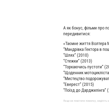
А як бонус, фільми про п
передивитися:
«Таємне життя Волтера М
“Мандрівка Гектора в по
“Шлях” (2010)
“Стежки” (2013)
“Торкаючись пустоти” (2
“Щоденник мотоцикліста
“Мистецтво подорожуват
“Еверест” (2015)
“Поїзд до Дарджилінга” 
Якщо ви помітили помилку, виділіть нео