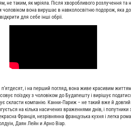
м, не таким, як мріяла. Після хворобливого розлучення та
м чоловіком вона вирушає в навколосвітню подорож, яка д
 відкрити для себе інші обрії.
а п’ятдесят, і на перший погляд, вона живе красивим життям
совує поїздку з чоловіком до Будапешту і вирішує податися
онує скласти компанію. Канни-Париж – не такий вже й довги
ягується на кілька насичених враженнями днів, і попутники 
екрасна Франція, незрівнянна французька кухня і легка ром
олдуін, Даян Лейн и Арно Віар.