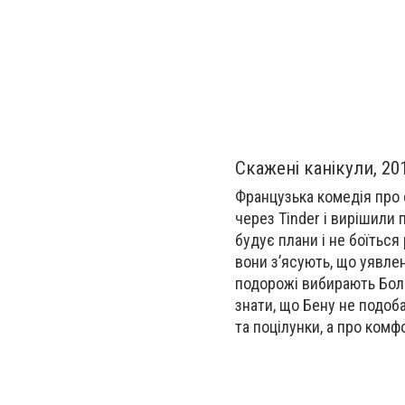
Скажені канікули, 20
Французька комедія про 
через Tinder і вирішили 
будує плани і не боїться
вони з’ясують, що уявлен
подорожі вибирають Болга
знати, що Бену не подоба
та поцілунки, а про комфо