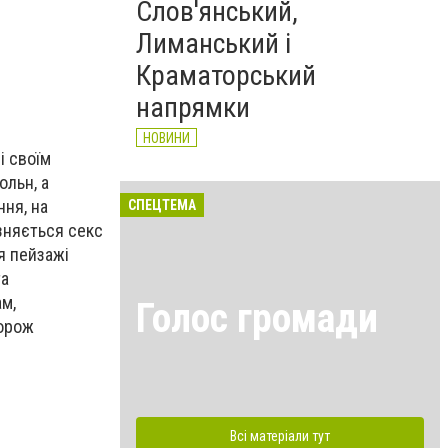
Слов'янський,
Лиманський і
Краматорський
напрямки
НОВИНИ
і своїм
ольн, а
ння, на
СПЕЦТЕМА
ізняється секс
ся пейзажі
та
ам,
Голос громади
дорож
Всі матеріали тут