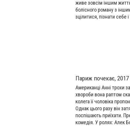
живе зовсім іншим життя
болісного роману з інши
зцілитися, пізнати себе і
Париж почекає, 2017
Американці Анні трохи з
хвороби вона раптом ска
колега її чоловіка проп
Однак цього разу він зат
поспішають приїхати. Пр
комедія. У ролях: Алек Б