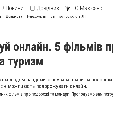
Новини
Довідник
ГО Має сенс
я
Довідкова
Нерухомість
Звіт про прозорість JTI
й онлайн. 5 фільмів п
а туризм
ьком людям пандемія зіпсувала плани на подорожі
ас є можливість подорожувати онлайн.
арних фільмів про подорожі та мандри. Пропонуємо вам погр