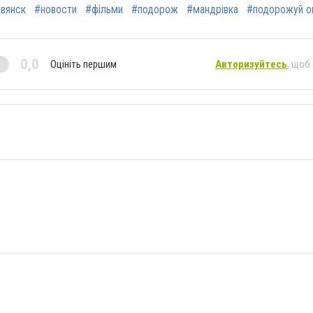
вянск
#новости
#фільми
#подорож
#мандрівка
#подорожуй о
0,0
Оцініть першим
Авторизуйтесь
, щоб