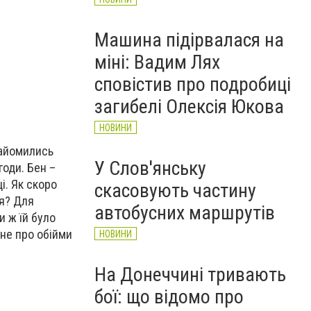
Машина підірвалася на
міні: Вадим Лях
сповістив про подробиці
загибелі Олексія Юкова
НОВИНИ
найомились
У Слов'янську
годи. Бен –
і. Як скоро
скасовують частину
ся? Для
автобусних маршрутів
и ж їй було
 не про обійми
НОВИНИ
На Донеччині тривають
бої: що відомо про