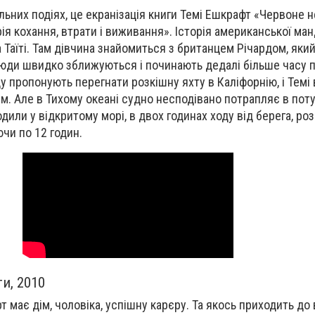
льних подіях, це екранізація книги Темі Ешкрафт «Червоне н
ія кохання, втрати і виживання». Історія американської ман
а Таїті. Там дівчина знайомиться з британцем Річардом, як
 люди швидко зближуються і починають дедалі більше часу 
у пропонують перегнати розкішну яхту в Каліфорнію, і Темі
им. Але в Тихому океані судно несподівано потрапляє в по
или у відкритому морі, в двох годинах ходу від берега, р
аючи по 12 годин.
ти, 2010
рт має дім, чоловіка, успішну карєру. Та якось приходить до