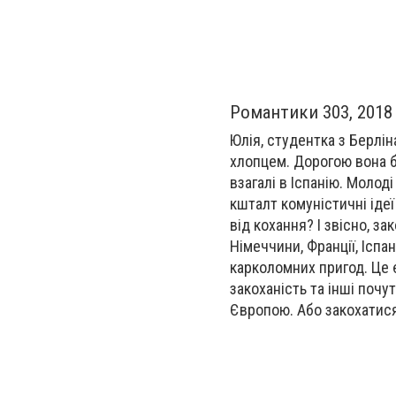
Романтики 303, 2018
Юлія, студентка з Берлін
хлопцем. Дорогою вона б
взагалі в Іспанію. Молод
кшталт комуністичні ідеї
від кохання? І звісно, з
Німеччини, Франції, Іспа
карколомних пригод. Це 
закоханість та інші поч
Європою. Або закохатися