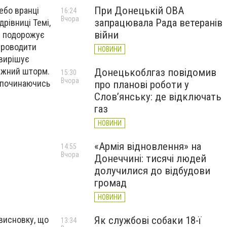
При Донецькій ОВА
ебо вранці
16:24
Вчора
запрацювала Рада ветеранів
дрівниці Темі,
війни
ий подорожує
проводити
НОВИНИ
 вирішує
тужний шторм.
Донецькоблгаз повідомив
15:30
Вчора
озпочинаючись
про планові роботи у
Слов’янську: де відключать
газ
НОВИНИ
«Армія відновлення» на
14:55
Вчора
Донеччині: тисячі людей
долучилися до відбудови
громад
НОВИНИ
 висновку, що
Як службові собаки 18-ї
13:34