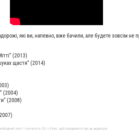
одорожі, які ви, напевно, вже бачили, але будете зовсім не п
ітті” (2013)
шуках щастя” (2014)
003)
” (2004)
и” (2008)
(2007)
бхідний текст і натисніть Ctrl + Enter, щоб повідомити про це редакцію