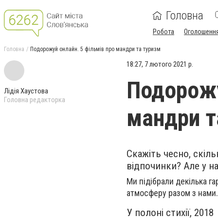
Головна
Робота
Оголошенн
Головна
Подорожуй онлайн. 5 фільмів про мандри та туризм
18:27, 7 лютого 2021 р.
Подорожу
Лідія Хаустова
Головна редакторка
мандри т
Скажіть чесно, скіл
відпочинки? Але у н
Ми підібрали декілька г
атмосферу разом з нами.
У полоні стихії, 2018