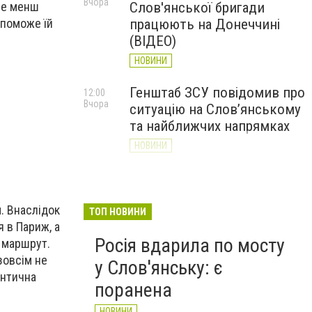
Вчора
 не менш
Слов'янської бригади
опоможе їй
працюють на Донеччині
(ВІДЕО)
НОВИНИ
Генштаб ЗСУ повідомив про
12:00
Вчора
ситуацію на Слов’янському
та найближчих напрямках
НОВИНИ
Слов’янськ обстріляли 13
11:18
Вчора
разів за добу. Хроніка
. Внаслідок
великої війни: 7 серпня
ТОП НОВИНИ
 в Париж, а
НОВИНИ
Росія вдарила по мосту
й маршрут.
зовсім не
у Слов'янську: є
антична
поранена
НОВИНИ