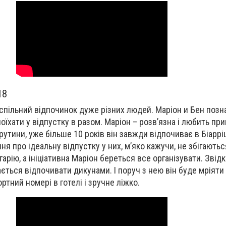
18
спільний відпочинок дуже різних людей. Маріон и Бен поз
поїхати у відпустку в разом. Маріон – розв’язна і любить при
 рутини, уже більше 10 років він завжди відпочиває в Біарріц
ня про ідеальну відпустку у них, м’яко кажучи, не збігають
рію, а ініціативна Маріон береться все організувати. Звідк
ється відпочивати дикунами. І поруч з нею він буде мріяти
ртний номері в готелі і зручне ліжко.