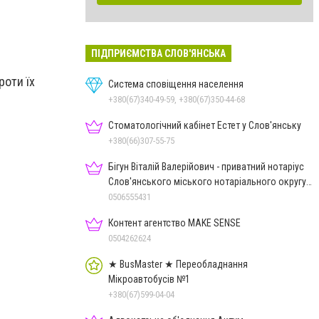
ПІДПРИЄМСТВА СЛОВ'ЯНСЬКА
роти їх
Система сповіщення населення
+380(67)340-49-59, +380(67)350-44-68
Стоматологічний кабінет Естет у Слов'янську
+380(66)307-55-75
Бігун Віталій Валерійович - приватний нотаріус
Слов'янського міського нотаріального округу
Дон.обл.
0506555431
Контент агентство MAKE SENSE
0504262624
★ BusMaster ★ Переобладнання
Мікроавтобусів №1
+380(67)599-04-04