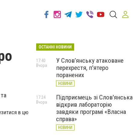
ОСТАННІ НОВИНИ
ро
У Слов’янську атаковане
17:40
Вчора
перехрестя, п'ятеро
поранених
НОВИНИ
 та
Підприємець зі Слов'янська
17:24
Вчора
відкрив лабораторію
завдяки програмі «Власна
узитися в цю
справа»
НОВИНИ