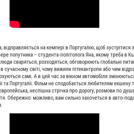
а, відправляється на кемпері в Португалію, щоб зустрітися з
ере попутника – студента-політолога Яна, якому треба в Кь
і люди сваряться, розходяться, обговорюють глобальні пита
 в сучасному світі, чому вижили пітекантропи або чим відр
акохуються самі. А в цей час за вікном автомобіля змінюють
нії та Португалії. Фільм не сподобається любителям екшену 
європейська, неспішна стрічка про дорогу, розмови по душ
уття. Обережно: можливо, вам сильно захочеться в авто-по
.