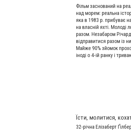
Фільм заснований на реа
над морем: реальна істор
яка в 1983 р. прибуває н
на власній яхті. Молоді
разом. Незабаром Річард
відправитися разом із н
Майже 90% зйомок проход
іноді о 4-ій ранку і трив
Їсти, молитися, коха
32-річна Елізаберт Ґілбе