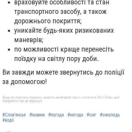
враховуйте особливості та стан
транспортного засобу, а також
дорожнього покриття;
уникайте будь-яких ризикованих
маневрів;
по можливості краще перенесіть
поїздку на світлу пору доби.
Ви завжди можете звернутись до поліції
за допомогою!
Якщо ви помітили помилку, виділіть необхідний текст і натисніть Ctrl + Enter, щоб
повідомити про це редакцію
#Слов’янськ
#новини
#погода
#негода
#сніг
#ожеледь
#водії