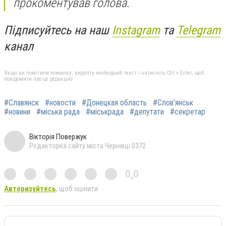
прокоментував голова.
Підписуйтесь на наш
Instagram
та
Telegram
канал
Якщо ви помітили помилку, виділіть необхідний текст і натисніть Ctrl + Enter, щоб
повідомити про це редакцію
#Славянск
#новости
#Донецкая область
#Слов'янськ
#новини
#міська рада
#міськрада
#депутати
#секретар
Вікторія Повержук
Редакторка сайту міста Чернівці 0372
0,0
Авторизуйтесь
, щоб оцінити