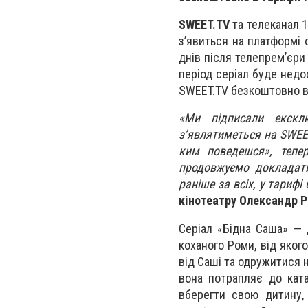
SWEET.TV
та телеканал 1
з’явиться на платформі 
днів після телепрем’єри
період серіал буде недос
SWEET.TV безкоштовно в
«Ми
підписали екскл
з’являтиметься на SWEE
ким поведешся», тепе
продовжуємо докладати
раніше за всіх, у тарифі
кінотеатру Олександр Р
Серіал «Бідна Саша» — 
коханого Роми, від яког
від Саші та одружитися н
вона потрапляє до ката
вберегти свою дитину,