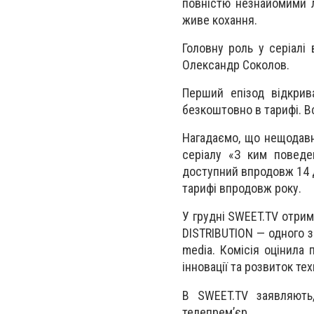
повністю незнайомими л
живе кохання.
Головну роль у серіалі 
Олександр Соколов.
Перший епізод відкрив
безкоштовно в тарифі. Вс
Нагадаємо, що нещодав
серіалу «З ким поведе
доступний впродовж 14 д
тарифі впродовж року.
У грудні SWEET.TV отрим
DISTRIBUTION — одного з
media. Комісія оцінила 
інновації та розвиток тех
В SWEET.TV заявляють,
телепрем’єр.