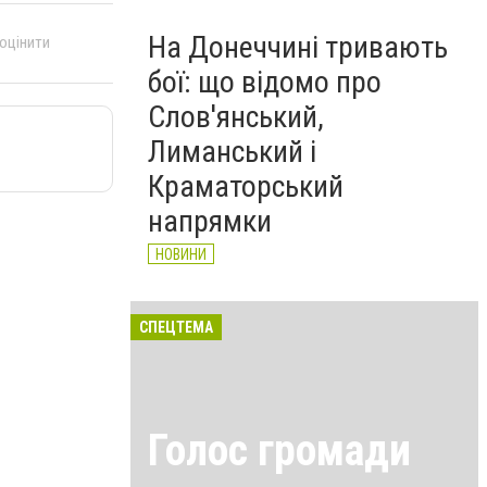
На Донеччині тривають
 оцінити
бої: що відомо про
Слов'янський,
Лиманський і
Краматорський
напрямки
НОВИНИ
СПЕЦТЕМА
Голос громади