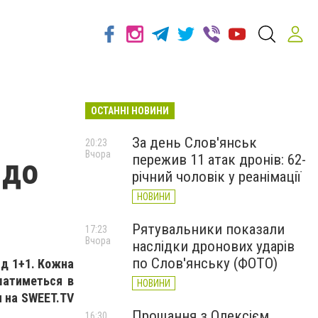
ОСТАННІ НОВИНИ
За день Слов'янськ
20:23
Вчора
пережив 11 атак дронів: 62-
 до
річний чоловік у реанімації
НОВИНИ
Рятувальники показали
17:23
Вчора
наслідки дронових ударів
по Слов'янську (ФОТО)
ід 1+1. Кожна
ишатиметься в
НОВИНИ
и на SWEET.TV
Прощання з Олексієм
16:30