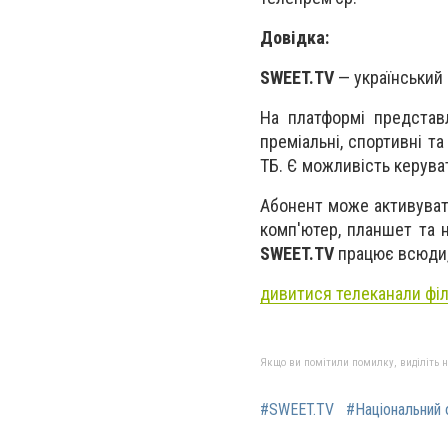
Довідка:
SWEET.TV
— український 
На платформі представл
преміальні, спортивні т
ТБ. Є можливість керуват
Абонент може активувати
комп'ютер, планшет та н
SWEET.TV
працює всюди, 
дивитися телеканали фі
Якщо ви помітили помилку, виділіть нео
#SWEET.TV
#Національний 