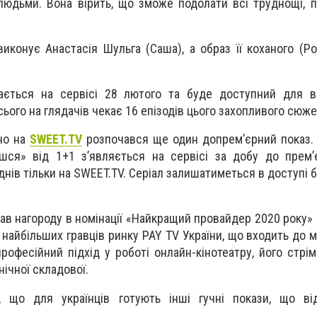
юдьми. Вона вірить, що зможе подолати всі труднощі, по
виконує Анастасія Шульга (Саша), а образ її коханого (Ро
ається на сервісі 28 лютого та буде доступний для вс
ього на глядачів чекає 16 епізодів цього захопливого сюже
но на
SWEET.TV
розпочався ще один допрем’єрний показ.
шся» від 1+1 з’являється на сервісі за добу до прем’
нів тільки на SWEET.TV. Серіал залишатиметься в доступі 
ав нагороду в номінації «Найкращий провайдер 2020 року» 
 найбільших гравців ринку PAY TV України, що входить до 
професійний підхід у роботі онлайн-кінотеатру, його стрі
нічної складової.
 що для українців готують інші гучні покази, що ві