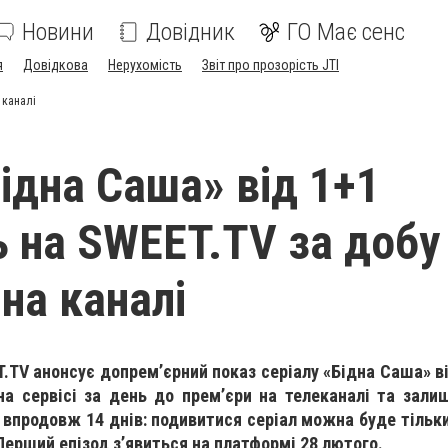
Новини
Довідник
ГО Має сенс
я
Довідкова
Нерухомість
Звіт про прозорість JTI
 каналі
Бідна Саша» від 1+1
 на SWEET.TV за добу
на каналі
.TV анонсує допрем’єрний показ серіалу «Бідна Саша» в
 на сервісі за день до прем’єри на телеканалі та зал
впродовж 14 днів: подивитися серіал можна буде тільк
Перший епізод з’явиться на платформі 28 лютого.