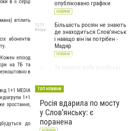
ки в її серці
опубліковано графіки
НОВИНИ
мана) втілить
Більшість росіян не знають
12:11
Вчора
де знаходиться Слов’янськ
і навіщо він їм потрібен -
іх абонентів
Мадяр
ту.
НОВИНИ
 Кожен епізод
єри на ТБ та
За минулу добу російські
11:09
безкоштовно в
Вчора
війська 13 разів атакували
Слов'янськ. Хроніка
великої війни: 6 серпня
ТОП НОВИНИ
від 1+1 MEDIA
медіагрупи 1+1
НОВИНИ
Росія вдарила по мосту
мке зростання,
у Слов'янську: є
поранена
дбудуться до
НОВИНИ