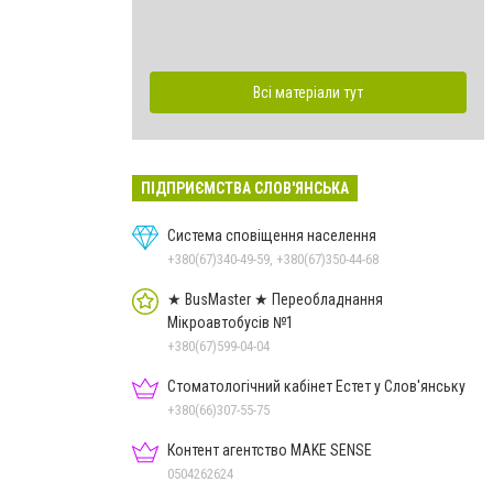
Всі матеріали тут
ПІДПРИЄМСТВА СЛОВ'ЯНСЬКА
Система сповіщення населення
+380(67)340-49-59, +380(67)350-44-68
★ BusMaster ★ Переобладнання
Мікроавтобусів №1
+380(67)599-04-04
Стоматологічний кабінет Естет у Слов'янську
+380(66)307-55-75
Контент агентство MAKE SENSE
0504262624