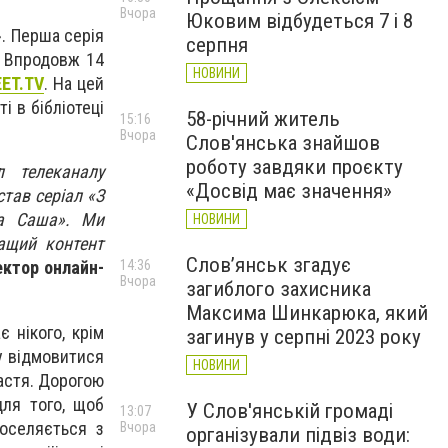
Вчора
Юковим відбудеться 7 і 8
. Перша серія
серпня
. Впродовж 14
НОВИНИ
ET.TV
. На цей
і в бібліотеці
58-річний житель
15:16
Вчора
Слов'янська знайшов
роботу завдяки проєкту
л телеканалу
«Досвід має значення»
тав серіал «З
а Саша».
Ми
НОВИНИ
ащий контент
Слов’янськ згадує
14:36
ектор онлайн-
Вчора
загиблого захисника
Максима Шинкарюка, який
 нікого, крім
загинув у серпні 2023 року
у відмовитися
НОВИНИ
щастя. Дорогою
для того, щоб
У Слов'янській громаді
13:07
оселяється з
Вчора
організували підвіз води: