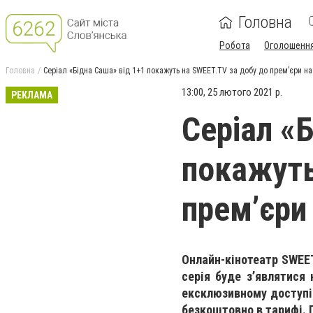
Головна
Робота
Оголошенн
Головна
Серіал «Бідна Саша» від 1+1 покажуть на SWEET.TV за добу до прем’єри на
13:00, 25 лютого 2021 р.
РЕКЛАМА
Серіал «
покажуть
прем’єри 
Онлайн-кінотеатр SWEET
серія буде з’являтися
ексклюзивному доступі 
безкоштовно в тарифі. 