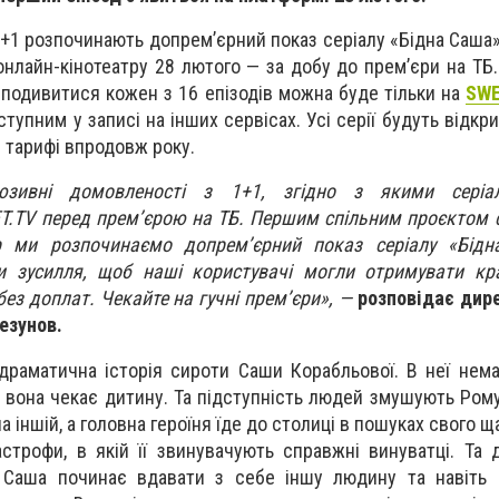
+1 розпочинають допрем’єрний показ серіалу «Бідна Саша»
онлайн-кінотеатру 28 лютого — за добу до прем’єри на ТБ
 подивитися кожен з 16 епізодів можна буде тільки на
SWE
тупним у записі на інших сервісах. Усі серії будуть відкрит
 тарифі впродовж року.
юзивні домовленості з 1+1, згідно з якими серіа
T.TV перед прем’єрою на ТБ. Першим спільним проєктом с
р ми розпочинаємо допрем’єрний показ серіалу
«Бідн
 зусилля, щоб наші користувачі могли отримувати кр
 без доплат. Чекайте на гучні прем’єри
», —
розповідає дир
езунов.
драматична історія сироти Саши Корабльової. В неї немає
о вона чекає дитину. Та підступність людей змушують Ром
а іншій, а головна героїня їде до столиці в пошуках свого 
строфи, в якій її звинувачують справжні винуватці. Та 
 Саша починає вдавати з себе іншу людину та навіть 