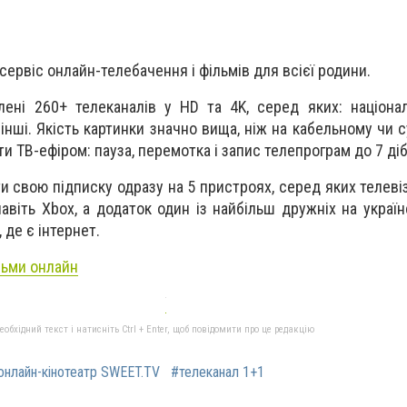
сервіс онлайн-телебачення і фільмів для всієї родини.
ені 260+ телеканалів у HD та 4K, серед яких: національ
а інші. Якість картинки значно вища, ніж на кабельному чи
и ТВ-ефіром: пауза, перемотка і запис телепрограм до 7 діб
 свою підписку одразу на 5 пристроях, серед яких телевіз
авіть Xbox, а додаток один із найбільш дружніх на україн
де є інтернет.
льми онлайн
бхідний текст і натисніть Ctrl + Enter, щоб повідомити про це редакцію
онлайн-кінотеатр SWEET.TV
#телеканал 1+1