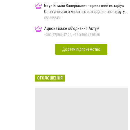
Бігун Віталій Валерійович - приватний нотаріус
Слов'янського міського нотаріального округу
Дон.обл.
0506555431
Адвокатське об'єднання Актум
+380(67)566-47-09, +380(50)347-05-80
Додати підприємство
ОГОЛОШЕННЯ