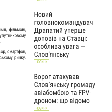
Новий
головнокомандувач
Драпатий уперше
ні, фільмові,
 супутниковому
доповів на Ставці:
.
особлива увага —
ор, смартфон,
Слов'янську
ському ринку.
НОВИНИ
Ворог атакував
Слов’янську громаду
авіабомбою та FPV-
дроном: що відомо
НОВИНИ