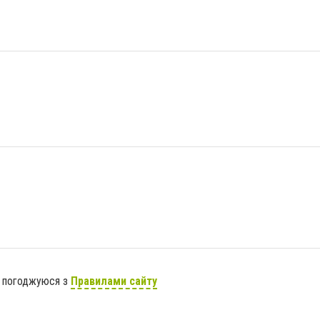
я погоджуюся з
Правилами сайту