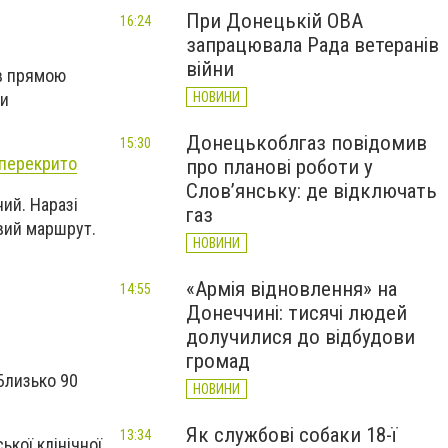
При Донецькій ОВА
16:24
запрацювала Рада ветеранів
війни
ав прямою
НОВИНИ
ни
Донецькоблгаз повідомив
15:30
 перекрито
про планові роботи у
Слов’янську: де відключать
ний. Наразі
газ
вий маршрут.
НОВИНИ
«Армія відновлення» на
14:55
Донеччині: тисячі людей
долучилися до відбудови
громад
Близько 90
НОВИНИ
Як службові собаки 18-ї
13:34
кої клінічної