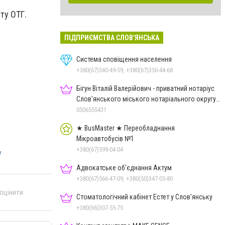
ту ОТГ.
ПІДПРИЄМСТВА СЛОВ'ЯНСЬКА
Система сповіщення населення
+380(67)340-49-59, +380(67)350-44-68
Бігун Віталій Валерійович - приватний нотаріус
Слов'янського міського нотаріального округу
Дон.обл.
0506555431
★ BusMaster ★ Переобладнання
Мікроавтобусів №1
+380(67)599-04-04
у
Адвокатське об'єднання Актум
+380(67)566-47-09, +380(50)347-05-80
 оцінити
Стоматологічний кабінет Естет у Слов'янську
+380(66)307-55-75