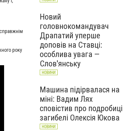
ану і,
Новий
головнокомандувач
 справжнім
Драпатий уперше
доповів на Ставці:
жного року
особлива увага —
Слов'янську
НОВИНИ
Машина підірвалася на
міні: Вадим Лях
сповістив про подробиці
загибелі Олексія Юкова
НОВИНИ