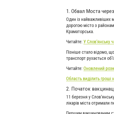
1. Обвал Моста чере
Один із найважливіших м
дорогою місто з районами
Краматорська.
Читайте:
У Слов’янську ч
Пізніше стало відомо, що
транспорт рухається об’
Читайте:
Оновлений розк
Область виділить гроші 
2. Початок вакцинаці
11 березня у Слов’янськ
лікарів міста отримали 
Першим вакцинованим ста