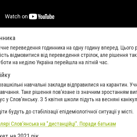
инника
ічне переведення годинника на одну годину вперед. Цього 
сть відмовитися від переведення стрілок, але рішення так 
боти на неділю Україна перейшла на літній час.
ійку
зашкільні навчальні заклади відправилися на карантин. Учн
авчання. Таке рішення пов’язане із значним зростанням ви
ус у Слов’янську. З 5 квітня школи підуть на весняні каніку
и будуть до стабілізації епідеміологічної ситуації у місті.
лярі Слов’янська на "дистанційці". Поради батькам
ет на 2021 рік