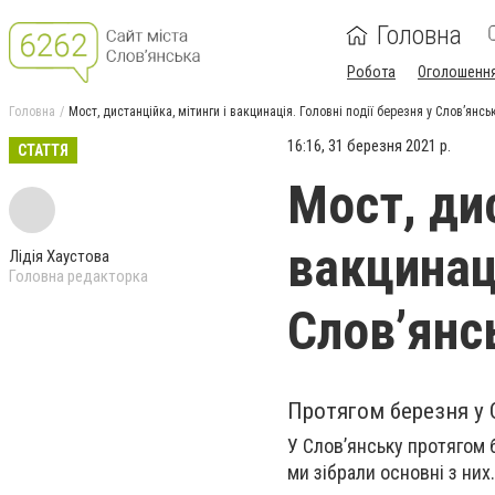
Головна
Робота
Оголошенн
Головна
Мост, дистанційка, мітинги і вакцинація. Головні події березня у Слов’янсь
16:16, 31 березня 2021 р.
СТАТТЯ
Мост, дис
вакцинаці
Лідія Хаустова
Головна редакторка
Слов’янс
Протягом березня у 
У Слов’янську протягом 
ми зібрали основні з них.