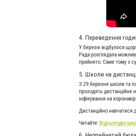
4. Переведення год
У березні відбулося щор
Рада розглядала можливі
прийнято. Саме тому з су
5. Школи на дистанц
З 29 березня школи та по
проходять дистанційне н
інфікування на коронавір
Дистанційно навчатися діт
Читайте:
Відсьогодні шко
6. Неприйнятий бюдж