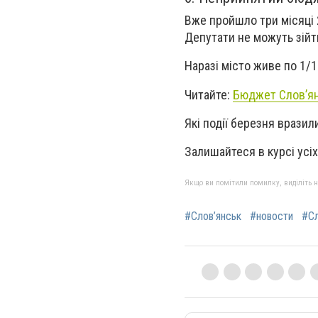
Вже пройшло три місяці 
Депутати не можуть зійти
Наразі місто живе по 1/
Читайте:
Бюджет Слов’ян
Які події березня вразил
Залишайтеся в курсі усіх
Якщо ви помітили помилку, виділіть нео
#Слов’янськ
#новости
#Сл