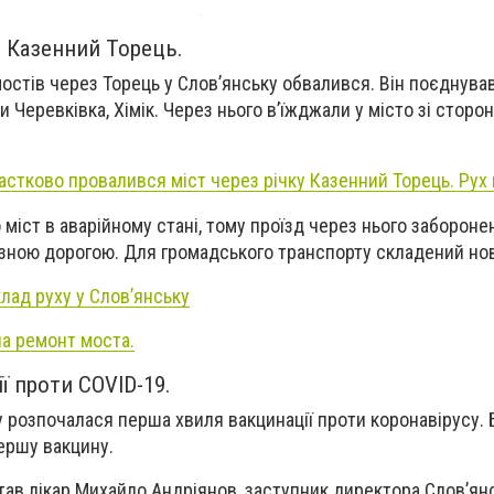
з Казенний Торець.
остів через Торець у Слов’янську обвалився. Він поєднув
 Черевківка, Хімік. Через нього в’їжджали у місто зі сторо
астково провалився міст через річку Казенний Торець. Рух
 міст в аварійному стані, тому проїзд через нього забороне
їзною дорогою. Для громадського транспорту складений но
лад руху у Слов’янську
на ремонт моста.
ї проти COVID-19.
у розпочалася перша хвиля вакцинації проти коронавірусу. 
першу вакцину.
в лікар Михайло Андріянов, заступник директора Слов’янсь