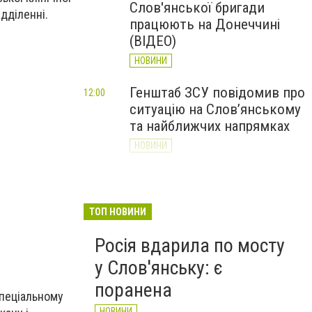
Слов'янської бригади
дділенні.
працюють на Донеччині
(ВІДЕО)
НОВИНИ
Генштаб ЗСУ повідомив про
12:00
ситуацію на Слов’янському
та найближчих напрямках
НОВИНИ
Слов’янськ обстріляли 13
11:18
разів за добу. Хроніка
великої війни: 7 серпня
ТОП НОВИНИ
НОВИНИ
Росія вдарила по мосту
у Слов'янську: є
поранена
спеціальному
НОВИНИ