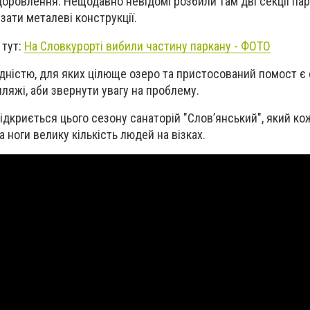
оровлення. Нещодавно невідомі розбили там дві секції парк
зати металеві конструкції.
 тут:
На Словкурорті вибили частину паркану - ФОТО
ідністю, для яких цілюще озеро та пристосований помост є
пляжі, аби звернути увагу на проблему.
відкриється цього сезону санаторій "Слов’янський", який ко
 ноги велику кількість людей на візках.