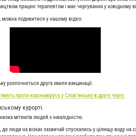
сництвом працює терапевтом і має чергування у ковідному ві
, можна подивитися у нашому відео:
ьку розпочнеться друга хвиля вакцинації.
имуть проти коронавірусу у Слов'янську в другу чергу
нському курорті.
низка мітингів людей з інвалідністю.
, де люди на візках зазвичай спускались у цілющу воду на 