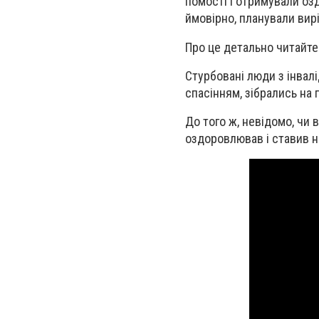
помості і отримували озд
ймовірно, планували вирі
Про це детально читайте
Стурбовані люди з інвал
спасінням, зібрались на 
До того ж, невідомо, чи 
оздоровлював і ставив на