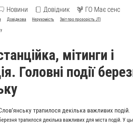
Новини
Довідник
ГО Має сенс
я
Довідкова
Нерухомість
Звіт про прозорість JTI
ку
танційка, мітинги і
я. Головні події берез
ьку
Слов’янську трапилося декілька важливих подій.
березня трапилося декілька важливих для міста подій. У ць