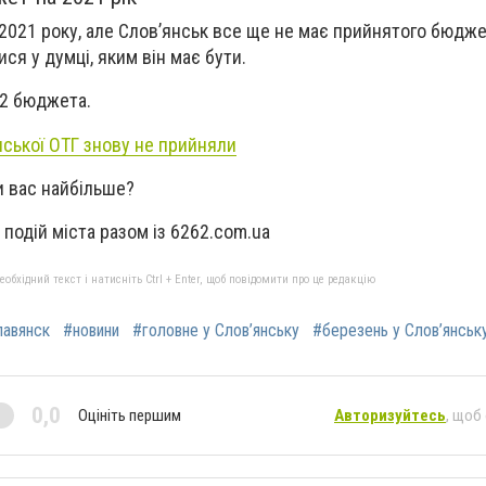
2021 року, але Слов’янськ все ще не має прийнятого бюдже
ся у думці, яким він має бути.
12 бюджета.
ської ОТГ знову не прийняли
и вас найбільше?
 подій міста разом із 6262.com.ua
бхідний текст і натисніть Ctrl + Enter, щоб повідомити про це редакцію
авянск
#новини
#головне у Слов’янську
#березень у Слов’янськ
0,0
Оцініть першим
Авторизуйтесь
, щоб