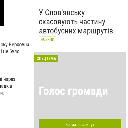
У Слов'янську
скасовують частину
автобусних маршрутів
НОВИНИ
року Верховна
і не було
СПЕЦТЕМА
і наразі
падків
Голос громади
ли.
Всі матеріали тут