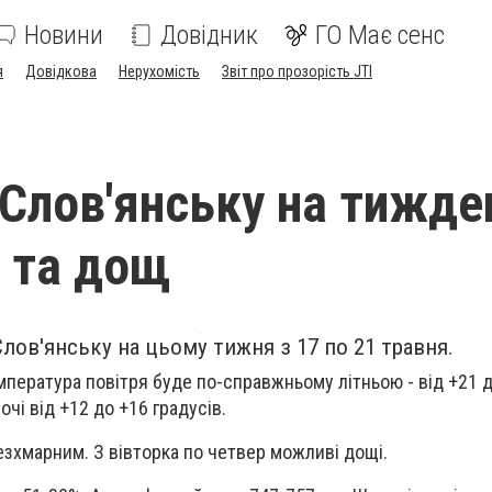
Новини
Довідник
ГО Має сенс
я
Довідкова
Нерухомість
Звіт про прозорість JTI
 Слов'янську на тижде
 та дощ
лов'янську на цьому тижня з 17 по 21 травня.
мпература повітря буде по-справжньому літньою - від +21 
очі від +12 до +16 градусів.
езхмарним. З вівторка по четвер можливі дощі.