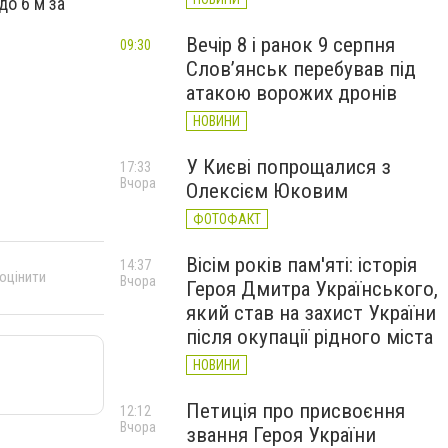
до 6 м за
Вечір 8 і ранок 9 серпня
09:30
Слов’янськ перебував під
атакою ворожих дронів
НОВИНИ
У Києві попрощалися з
17:33
Вчора
Олексієм Юковим
ФОТОФАКТ
Вісім років пам'яті: історія
14:37
 оцінити
Вчора
Героя Дмитра Українського,
який став на захист України
після окупації рідного міста
НОВИНИ
Петиція про присвоєння
12:12
Вчора
звання Героя України