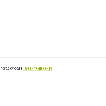
я погоджуюся з
Правилами сайту