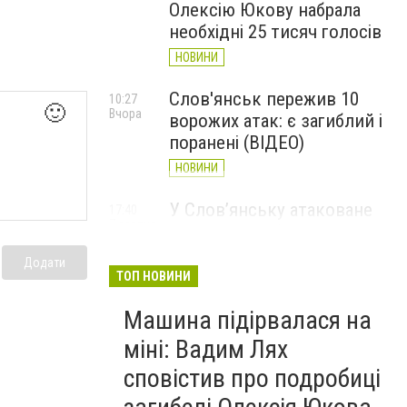
Олексію Юкову набрала
необхідні 25 тисяч голосів
НОВИНИ
Слов'янськ пережив 10
10:27
🙂
Вчора
ворожих атак: є загиблий і
поранені (ВІДЕО)
НОВИНИ
У Слов’янську атаковане
17:40
7 серпня
перехрестя, п'ятеро
поранених
Додати
ТОП НОВИНИ
НОВИНИ
Машина підірвалася на
міні: Вадим Лях
сповістив про подробиці