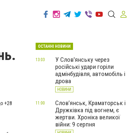
ОСТАННІ НОВИНИ
нь.
У Слов'янську через
13:03
російські удари горіли
адмінбудівля, автомобіль і
дрова
НОВИНИ
Слов’янськ, Краматорськ і
до +28
11:00
Дружківка під вогнем, є
жертви. Хроніка великої
війни: 9 серпня
НОВИНИ