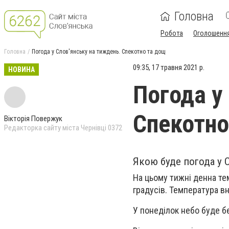
Головна
Робота
Оголошенн
Головна
Погода у Слов'янську на тиждень. Спекотно та дощ
09:35, 17 травня 2021 р.
НОВИНА
Погода у
Спекотно
Вікторія Повержук
Редакторка сайту міста Чернівці 0372
Якою буде погода у С
На цьому тижні денна те
градусів. Температура вн
У понеділок небо буде б