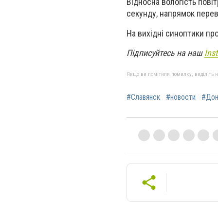
Відносна вологість пові
секунду, напрямок перев
На вихідні синоптики пр
Підписуйтесь на наш
Ins
Якщо ви помітили помилку, виділіть нео
#Славянск
#новости
#Дон