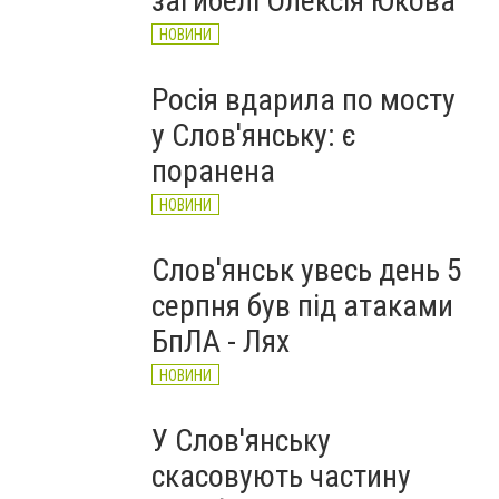
загибелі Олексія Юкова
НОВИНИ
Росія вдарила по мосту
у Слов'янську: є
поранена
НОВИНИ
Слов'янськ увесь день 5
серпня був під атаками
БпЛА - Лях
НОВИНИ
У Слов'янську
скасовують частину