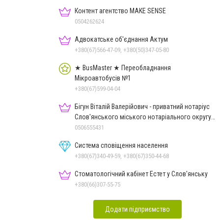
Контент агентство MAKE SENSE
0504262624
Адвокатське об'єднання Актум
+380(67)566-47-09, +380(50)347-05-80
★ BusMaster ★ Переобладнання
Мікроавтобусів №1
+380(67)599-04-04
Бігун Віталій Валерійович - приватний нотаріус
Слов'янського міського нотаріального округу
Дон.обл.
0506555431
Система сповіщення населення
+380(67)340-49-59, +380(67)350-44-68
Стоматологічний кабінет Естет у Слов'янську
+380(66)307-55-75
Додати підприємство