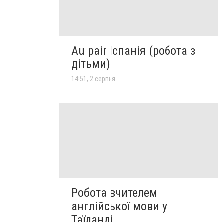
Au pair Іспанія (робота з
дітьми)
14:51, 2 серпня
Робота вчителем
англійської мови у
Таїланді