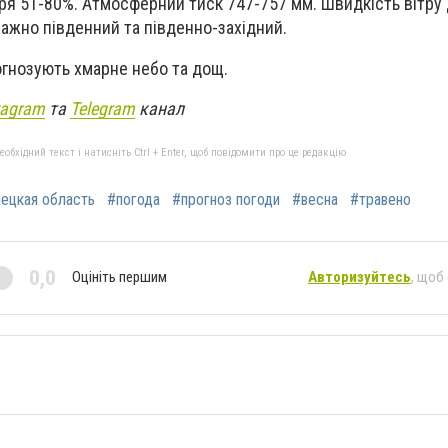
тря 51-80%. Атмосферний тиск 747-757 мм. Швидкість вітру 
ажно південний та південно-західний.
огнозують хмарне небо та дощ.
tagram
та
Telegram
канал
бхідний текст і натисніть Ctrl + Enter, щоб повідомити про це редакцію
ецкая область
#погода
#прогноз погоди
#весна
#травено
0,0
Оцініть першим
Авторизуйтесь
, щоб