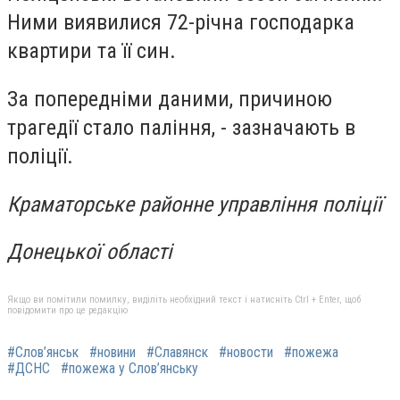
Ними виявилися 72-річна господарка
квартири та її син.
За попередніми даними, причиною
трагедії стало паління, - зазначають в
поліції.
Краматорське районне управління поліції
Донецької області
Якщо ви помітили помилку, виділіть необхідний текст і натисніть Ctrl + Enter, щоб
повідомити про це редакцію
#Слов’янськ
#новини
#Славянск
#новости
#пожежа
#ДСНС
#пожежа у Слов’янську