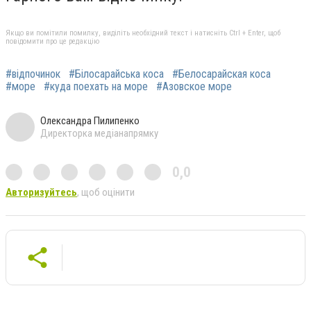
Якщо ви помітили помилку, виділіть необхідний текст і натисніть Ctrl + Enter, щоб
повідомити про це редакцію
#відпочинок
#Білосарайська коса
#Белосарайская коса
#море
#куда поехать на море
#Азовское море
Олександра Пилипенко
Директорка медіанапрямку
0,0
Авторизуйтесь
, щоб оцінити