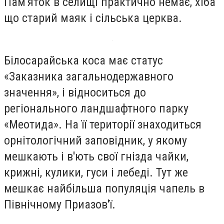
Пам'яток в селищі практично немає, хіба
що старий маяк і сільська церква.
Білосарайська коса має статус
«Заказника загальнодержавного
значення», і відноситься до
регіонального ландшафтного парку
«Меотида». На її території знаходиться
орнітологічний заповідник, у якому
мешкають і в'ють свої гнізда чайки,
крижні, кулики, гуси і лебеді. Тут же
мешкає найбільша популяція чапель в
Північному Приазов'ї.