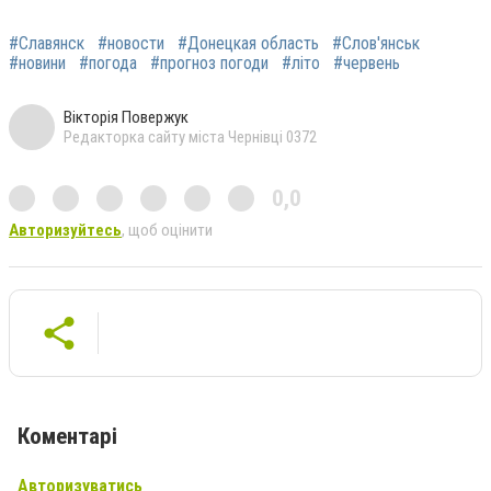
#Славянск
#новости
#Донецкая область
#Слов'янськ
#новини
#погода
#прогноз погоди
#літо
#червень
Вікторія Повержук
Редакторка сайту міста Чернівці 0372
0,0
Авторизуйтесь
, щоб оцінити
Коментарі
Авторизуватись