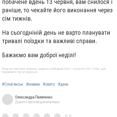
побачене вдень 13 червня, вам снилося і
раніше, то чекайте його виконання через
сім тижнів.
На сьогодніній день не варто планувати
тривалі поїздки та важливі справи.
Бажаємо вам доброї неділі!
Якщо ви помітили помилку, виділіть необхідний текст і натисніть Ctrl + Enter, щоб
повідомити про це редакцію
#Слов’янськ
#новини
#свято
#день
Олександра Пилипенко
Директорка медіанапрямку
0,0