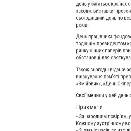
день у багатьох країнах
заходи: виставки, презент
сьогоднішній день по всь
років.
День працівника фондово
тодішнім президентом кр
ринку цінних паперів пр
обстановці для святкува
Також сьогодні відзнача
вшанування пам'яті препо
«Змійовик», «День Скіпе
Свої іменини у цей день 
Прикмети
- За народним повір'ям, 
Кожному зустрічному вон
- З давніх часів до нас 