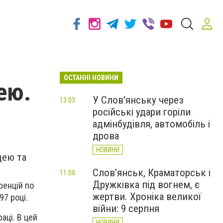
ОСТАННІ НОВИНИ
ею.
У Слов'янську через
13:03
російські удари горіли
адмінбудівля, автомобіль і
дрова
НОВИНИ
цею та
Слов’янськ, Краматорськ і
11:00
Дружківка під вогнем, є
ренцій по
жертви. Хроніка великої
97 році.
війни: 9 серпня
аці. В цей
НОВИНИ