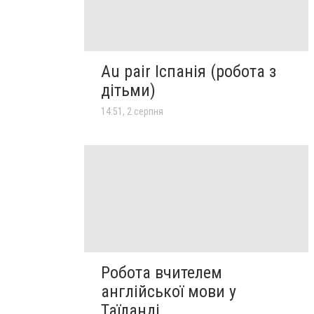
Au pair Іспанія (робота з
дітьми)
14:51, 2 серпня
Робота вчителем
англійської мови у
Таїланді