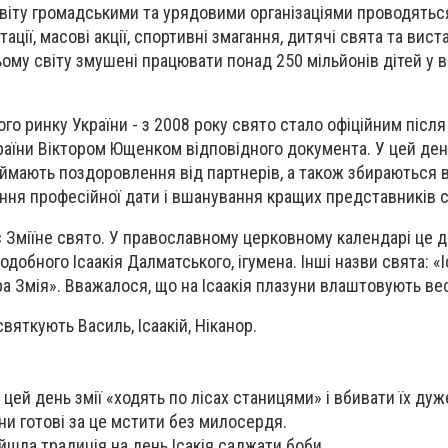
 світу громадськими та урядовими організаціями проводяться
ації, масові акції, спортивні змагання, дитячі свята та вист
ому світу змушені працювати понад 250 мільйонів дітей у ві
го ринку України - з 2008 року свято стало офіційним післ
аїни Віктором Ющенком відповідного документа. У цей ден
иймають поздоровлення від партнерів, а також збираються 
ння професійної дати і вшанування кращих представників св
є Зміїне свято. У православному церковному календарі це 
добного Ісаакія Далматського, ігумена. Інші назви свята: «І
ра Змія». Вважалося, що на Ісаакія плазуни влаштовують ве
святкують Василь, Ісаакій, Ніканор.
у цей день змії «ходять по лісах станицями» і вбивати їх ду
и готові за це мстити без милосердя.
дійшла традиція на день Ісакія саджати боби.