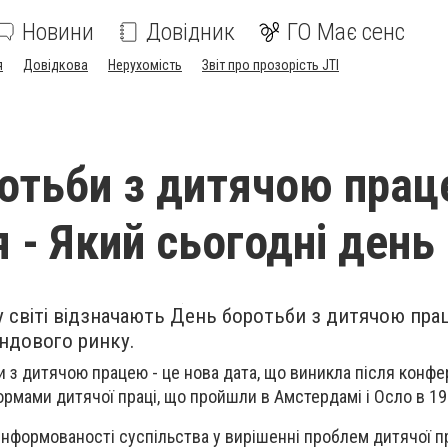
Новини
Довідник
ГО Має сенс
я
Довідкова
Нерухомість
Звіт про прозорість JTI
отьби з дитячою прац
 - Який сьогодні день
 у світі відзначають День боротьби з дитячою пра
ндового ринку.
и з дитячою працею - це нова дата, що виникла після конфе
ормами дитячої праці, що пройшли в Амстердамі і Осло в 19
інформованості суспільства у вирішенні проблем дитячої пр