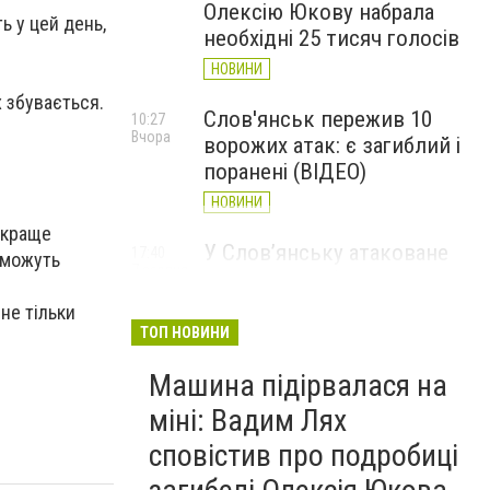
Олексію Юкову набрала
ь у цей день,
необхідні 25 тисяч голосів
НОВИНИ
х збувається.
Слов'янськ пережив 10
10:27
Вчора
ворожих атак: є загиблий і
поранені (ВІДЕО)
НОВИНИ
 краще
У Слов’янську атаковане
17:40
і можуть
7 серпня
перехрестя, п'ятеро
поранених
 не тільки
ТОП НОВИНИ
НОВИНИ
Машина підірвалася на
міні: Вадим Лях
сповістив про подробиці