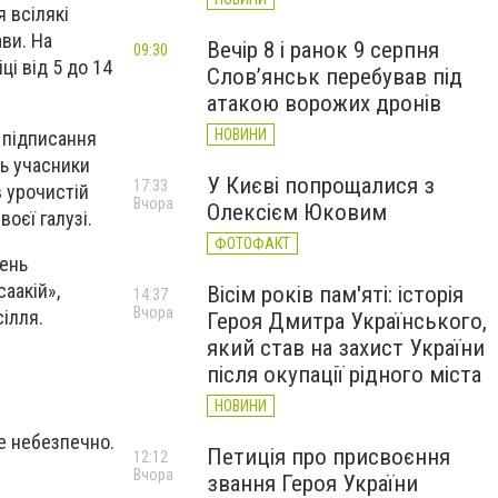
 всілякі
ави. На
Вечір 8 і ранок 9 серпня
09:30
ці від 5 до 14
Слов’янськ перебував під
атакою ворожих дронів
НОВИНИ
я підписання
ь учасники
У Києві попрощалися з
17:33
в урочистій
Вчора
Олексієм Юковим
оєї галузі.
ФОТОФАКТ
день
саакій»,
Вісім років пам'яті: історія
14:37
Вчора
сілля.
Героя Дмитра Українського,
який став на захист України
після окупації рідного міста
НОВИНИ
же небезпечно.
Петиція про присвоєння
12:12
Вчора
звання Героя України