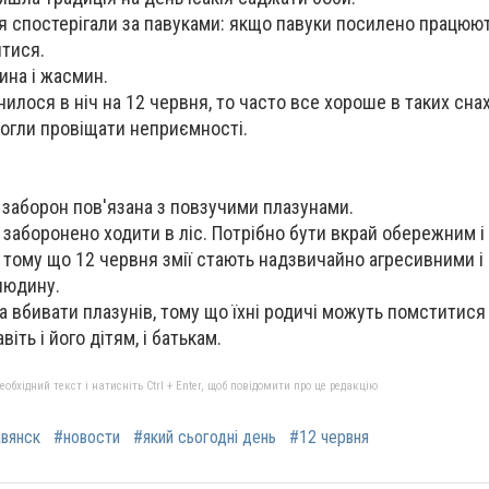
я спостерігали за павуками: якщо павуки посилено працюют
ятися.
ина і жасмин.
нилося в ніч на 12 червня, то часто все хороше в таких сна
могли провіщати неприємності.
а заборон пов'язана з повзучими плазунами.
о заборонено ходити в ліс. Потрібно бути вкрай обережним і
і, тому що 12 червня змії стають надзвичайно агресивними 
людину.
на вбивати плазунів, тому що їхні родичі можуть помститися
іть і його дітям, і батькам.
бхідний текст і натисніть Ctrl + Enter, щоб повідомити про це редакцію
вянск
#новости
#який сьогодні день
#12 червня