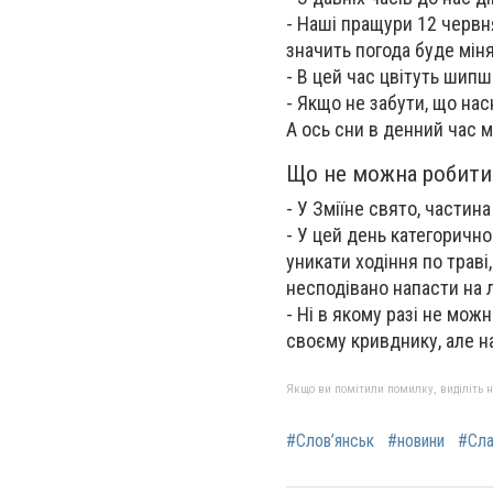
- Наші пращури 12 червн
значить погода буде мін
- В цей час цвітуть шипш
- Якщо не забути, що нас
А ось сни в денний час 
Що не можна робити
- У Зміїне свято, частин
- У цей день категоричн
уникати ходіння по трав
несподівано напасти на 
- Ні в якому разі не мож
своєму кривднику, але нав
Якщо ви помітили помилку, виділіть нео
#Слов’янськ
#новини
#Сла