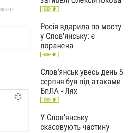
загибелі Олексія Юкова
 оцінити
НОВИНИ
Росія вдарила по мосту
у Слов'янську: є
поранена
НОВИНИ
Слов'янськ увесь день 5
серпня був під атаками
БпЛА - Лях
🙂
НОВИНИ
У Слов'янську
скасовують частину