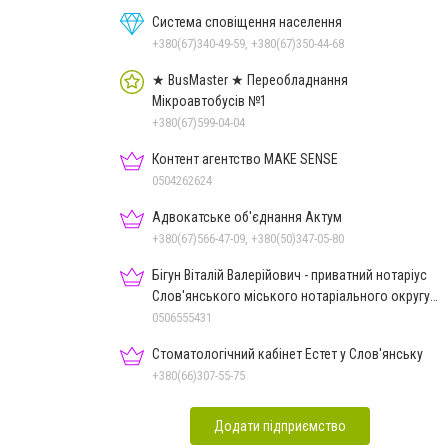
Система сповіщення населення
+380(67)340-49-59, +380(67)350-44-68
★ BusMaster ★ Переобладнання
Мікроавтобусів №1
+380(67)599-04-04
Контент агентство MAKE SENSE
0504262624
Адвокатське об'єднання Актум
+380(67)566-47-09, +380(50)347-05-80
Бігун Віталій Валерійович - приватний нотаріус
Слов'янського міського нотаріального округу
Дон.обл.
0506555431
Стоматологічний кабінет Естет у Слов'янську
+380(66)307-55-75
Додати підприємство