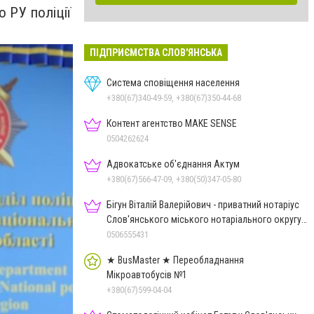
 РУ поліції
ПІДПРИЄМСТВА СЛОВ'ЯНСЬКА
Система сповіщення населення
+380(67)340-49-59, +380(67)350-44-68
Контент агентство MAKE SENSE
0504262624
Адвокатське об'єднання Актум
+380(67)566-47-09, +380(50)347-05-80
Бігун Віталій Валерійович - приватний нотаріус
Слов'янського міського нотаріального округу
Дон.обл.
0506555431
★ BusMaster ★ Переобладнання
Мікроавтобусів №1
+380(67)599-04-04