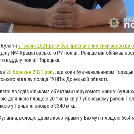
р Кулагін
у травні 2021 року був призначений тимчасово ви
дд
i
лу №4 Краматорського РУ поліції
. Раніше він обіймав пос
 відділу поліції Торецька.
дав
20 березня 2021 року
, ще коли був начальником Торецьк
тського відділу поліції ГУНП в Донецькій області.
Кулагін володіє кількома об’єктами нерухомого майна: будинк
ою ділянкою площею 20 тис м кв у Лубенському районі Пол
нкою у Привіллі площею 3340 м кв.
улагіна, володіє двома квартирами у Бахмуті площею 66,4 м 