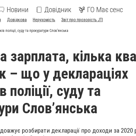
Новини
Довідник
ГО Має сенс
я
Довідкова
Нерухомість
Звіт про прозорість JTI
ів поліції, суду та прокуратури Слов’янська
а зарплата, кілька кв
ок – що у деклараціях
в поліції, суду та
ури Слов’янська
довжує розбирати декларації про доходи за 2020 