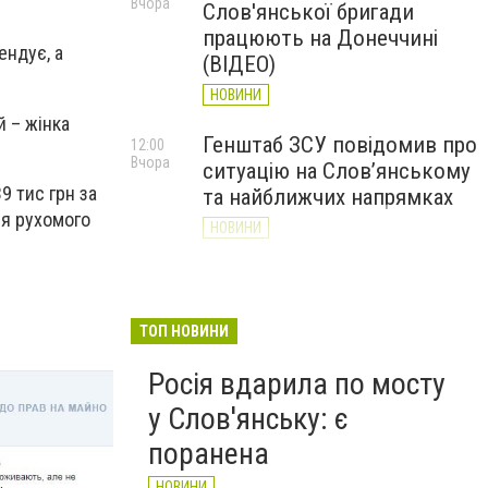
Вчора
Слов'янської бригади
працюють на Донеччині
ендує, а
(ВІДЕО)
НОВИНИ
й – жінка
Генштаб ЗСУ повідомив про
12:00
Вчора
ситуацію на Слов’янському
9 тис грн за
та найближчих напрямках
ня рухомого
НОВИНИ
Слов’янськ обстріляли 13
11:18
Вчора
разів за добу. Хроніка
великої війни: 7 серпня
ТОП НОВИНИ
НОВИНИ
Росія вдарила по мосту
у Слов'янську: є
поранена
НОВИНИ