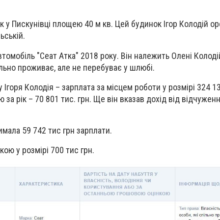
 у Пискунівці площею 40 м кв. Цей будинок Ігор Колодій ор
ьській.
томобіль "Сеат Атка" 2018 року. Він належить Олені Колоді
ільно проживає, але не перебуває у шлюбі.
горя Колодія – зарплата за місцем роботи у розмірі 324 13
ю за рік – 70 801 тис. грн. Ще він вказав дохід від відчужен
имала 59 742 тис грн зарплати.
кою у розмірі 700 тис грн.