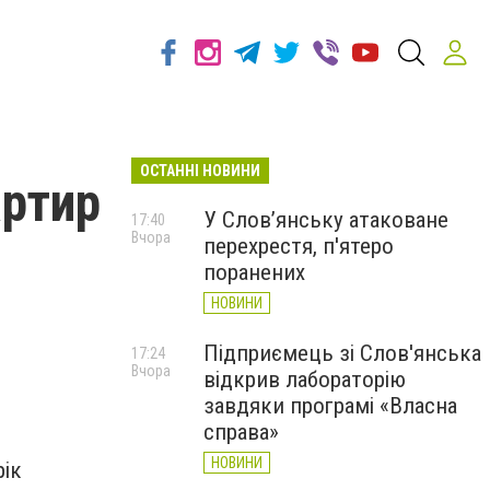
ОСТАННІ НОВИНИ
артир
У Слов’янську атаковане
17:40
Вчора
перехрестя, п'ятеро
поранених
НОВИНИ
Підприємець зі Слов'янська
17:24
Вчора
відкрив лабораторію
завдяки програмі «Власна
справа»
НОВИНИ
рік