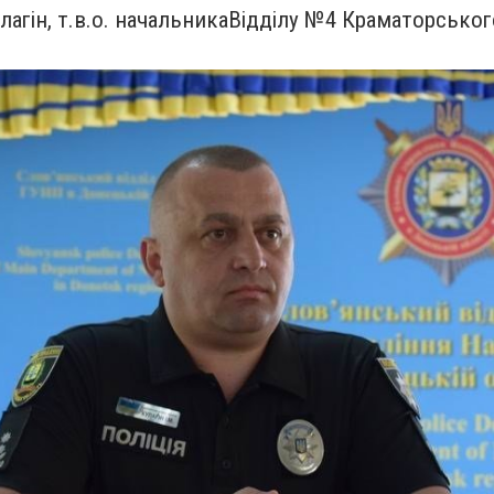
агін, т
.в.о. начальника
В
i
дд
i
лу №4 Краматорського