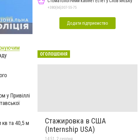
Стоматологічний кабінет Естет у Слов'янську
+380(66)307-55-75
Додати підприємство
конуючим
ОГОЛОШЕННЯ
аду
ого
ом у Привіллі
тавської
Стажировка в США
кв та 40,5 м
(Internship USA)
14:51, 2 серпня