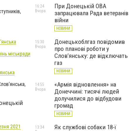
При Донецькій ОВА
16:24
ступників,
Вчора
запрацювала Рада ветеранів
війни
НОВИНИ
Донецькоблгаз повідомив
в’янська
15:30
Вчора
про планові роботи у
лінь міськради
Слов’янську: де відключать
газ
НОВИНИ
’янська
лов’янська,
«Армія відновлення» на
14:55
Вчора
Донеччині: тисячі людей
долучилися до відбудови
онецькій
громад
НОВИНИ
езня 2021
Як службові собаки 18-ї
13:34