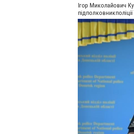
Ігор Миколайович Кул
підполковник
поліції