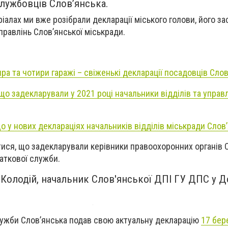
лужбовців Слов’янська.
іалах ми вже розібрали декларації міського голови, його за
управлінь Слов’янської міськради.
ира та чотири гаражі – свіженькі декларації посадовців Сло
що задекларували у 2021 році начальники відділів та управ
о у нових деклараціях начальників відділів міськради Слов
ися, що задекларували керівники правоохоронних органів С
даткової служби.
 Колодій
,
начальник Слов'янської ДПІ ГУ ДПС у Д
лужби Слов’янська подав свою актуальну декларацію
17 бер