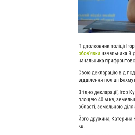
Підполковник
поліції
Іго
обов’язки
начальника В
i
начальника прифронтового
Свою декларацію від по
відділення поліції Бахму
Згідно декларації, Ігор 
площею 40 м кв, земельн
області, земельною діля
Його дружина, Катерина К
кв.