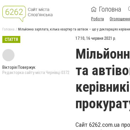
Головна
Робота
Оголошенн
Головна
Мільйонна зарплата, кілька квартир та автівок – що у деклараціях керівник
17:10, 16 червня 2021 р.
СТАТТЯ
Мільйонн
та автів
Вікторія Повержук
Редакторка сайту міста Чернівці 0372
керівникі
прокурат
Сайт 6262.
com
.
ua
про