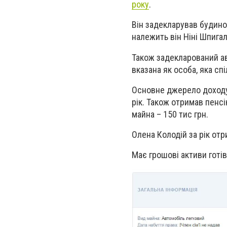
року
.
Він задекларував будинок
належить він Ніні Шпигал
Також задекларований ав
вказана як особа, яка сп
Основне джерело доходу І
рік. Також отримав пенсі
майна – 150 тис грн.
Олена Колодій за рік отр
Має грошові активи готів