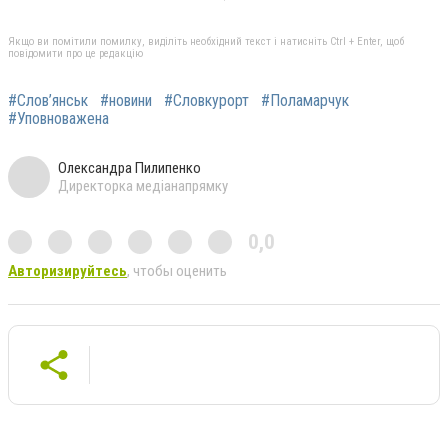
Якщо ви помітили помилку, виділіть необхідний текст і натисніть Ctrl + Enter, щоб
повідомити про це редакцію
#Слов’янськ
#новини
#Словкурорт
#Поламарчук
#Уповноважена
Олександра Пилипенко
Директорка медіанапрямку
0,0
Авторизируйтесь
, чтобы оценить