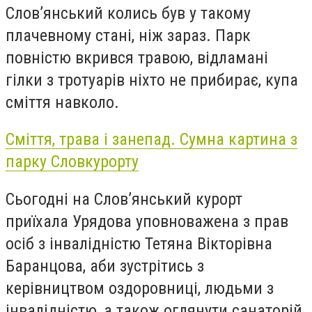
Слов’янський колись був у такому
плачевному стані, ніж зараз. Парк
повністю вкрився травою, відламані
гілки з тротуарів ніхто не прибирає, купа
сміття навколо.
Сміття, трава і занепад. Сумна картина з
парку Словкурорту
Сьогодні на Слов’янський курорт
приїхала Урядова уповноважена з прав
осіб з інвалідністю Тетяна Вікторівна
Баранцова, аби зустрітись з
керівництвом оздоровниці, людьми з
інвалідністю, а також оглянути санаторій