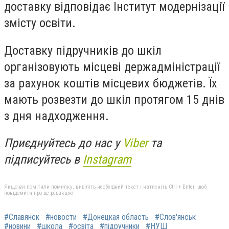
доставку відповідає
Інститут модернізації
змісту освіти.
Доставку підручників до шкіл
організовують
місцеві держадміністрації
за рахунок коштів місцевих бюджетів. Їх
мають розвезти до шкіл протягом 15 днів
з дня надходження.
Приєднуйтесь до нас у
Viber
та
підписуйтесь в
Instagram
Якщо ви помітили помилку, виділіть необхідний текст і натисніть Ctrl + Enter, щоб
повідомити про це редакцію
#Славянск
#новости
#Донецкая область
#Слов'янськ
#новини
#школа
#освіта
#підручники
#НУШ