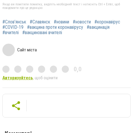
Якщо ви помітили помилку, виділіть необхідний текст і натисніть Ctrl + Enter, щоб
повідомити про це редакцію
#Слов’янськ
#Славянск
#новини
#новости
#коронавірус
#COVID-19
#вакцина проти коронавірусу
#вакцинація
#вчителі
#вакциновані вчителі
Сайт міста
0,0
Авторизуйтесь
, щоб оцінити