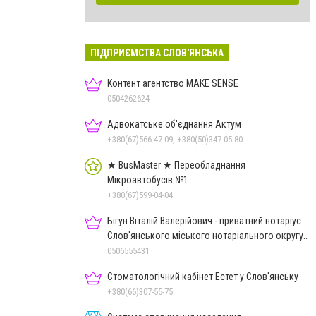
ПІДПРИЄМСТВА СЛОВ'ЯНСЬКА
Контент агентство MAKE SENSE
0504262624
Адвокатське об'єднання Актум
+380(67)566-47-09, +380(50)347-05-80
★ BusMaster ★ Переобладнання
Мікроавтобусів №1
+380(67)599-04-04
Бігун Віталій Валерійович - приватний нотаріус
Слов'янського міського нотаріального округу
Дон.обл.
0506555431
Стоматологічний кабінет Естет у Слов'янську
+380(66)307-55-75