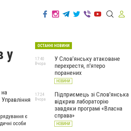
ОСТАННІ НОВИНИ
в у
У Слов’янську атаковане
17:40
Вчора
перехрестя, п'ятеро
поранених
НОВИНИ
 на
Підприємець зі Слов'янська
17:24
 Управління
Вчора
відкрив лабораторію
завдяки програмі «Власна
справа»
врядування є
идичні особи
НОВИНИ