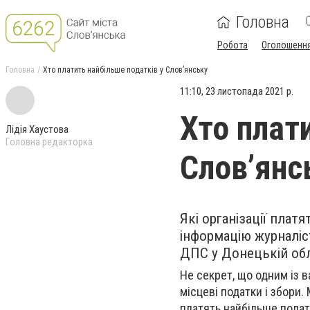
Головна
Робота
Оголошенн
Головна
Хто платить найбільше податків у Слов’янську
11:10, 23 листопада 2021 р.
Хто плат
Лідія Хаустова
Головна редакторка
Слов’янс
Які організації плат
інформацію журналі
ДПС у Донецькій обл
Не секрет, що о
дним із 
місцеві податки і збори.
платять найбільше податк