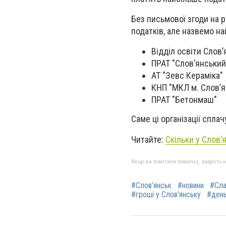
Без письмової згоди на 
податків, але назвемо на
Відділ освіти Слов’
ПРАТ "Слов’янськи
АТ "Зевс Кераміка"
КНП "МКЛ м. Слов’я
ПРАТ "Бетонмаш"
Саме ці організації спла
Читайте:
Скільки у Слов’
Якщо ви помітили помилку, виділіть нео
#Слов’янськ
#новини
#Сла
#гроші у Слов’янську
#день