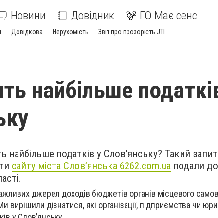
Новини
Довідник
ГО Має сенс
я
Довідкова
Нерухомість
Звіт про прозорість JTI
ить найбільше податкі
ьку
ять найбільше податків у Слов’янську? Такий запит
сти
сайту міста Слов’янська 6262.com.ua
подали до
асті.
важливих джерел доходів бюджетів органів місцевого само
 Ми вирішили дізнатися, які організації, підприємства чи юр
ів у Слов’янську.