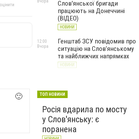
Вчора
Слов'янської бригади
 оцінити
працюють на Донеччині
(ВІДЕО)
НОВИНИ
Генштаб ЗСУ повідомив про
12:00
Вчора
ситуацію на Слов’янському
та найближчих напрямках
НОВИНИ
Слов’янськ обстріляли 13
11:18
Вчора
разів за добу. Хроніка
великої війни: 7 серпня
ТОП НОВИНИ
🙂
НОВИНИ
Росія вдарила по мосту
у Слов'янську: є
поранена
НОВИНИ