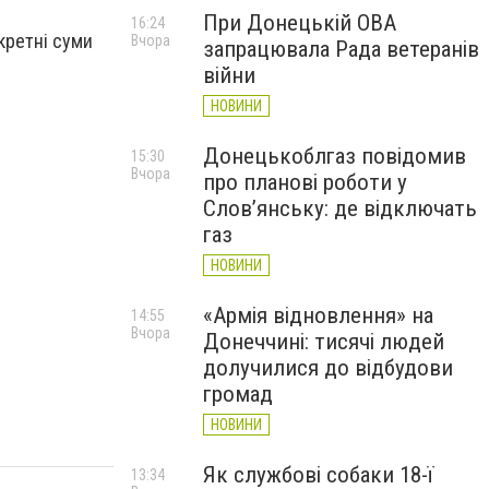
При Донецькій ОВА
16:24
кретні суми
Вчора
запрацювала Рада ветеранів
війни
НОВИНИ
Донецькоблгаз повідомив
15:30
Вчора
про планові роботи у
Слов’янську: де відключать
газ
НОВИНИ
«Армія відновлення» на
14:55
Вчора
Донеччині: тисячі людей
долучилися до відбудови
громад
НОВИНИ
Як службові собаки 18-ї
13:34