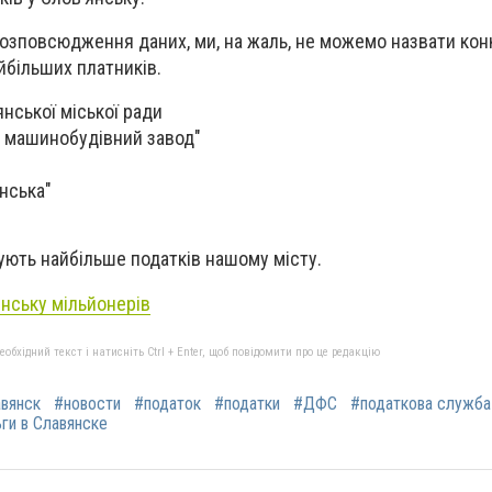
розповсюдження даних, ми, на жаль, не можемо назвати кон
йбільших платників.
янської міської ради
й машинобудівний завод"
нська"
чують найбільше податків нашому місту.
янську мільйонерів
бхідний текст і натисніть Ctrl + Enter, щоб повідомити про це редакцію
вянск
#новости
#податок
#податки
#ДФС
#податкова служба
ги в Славянске