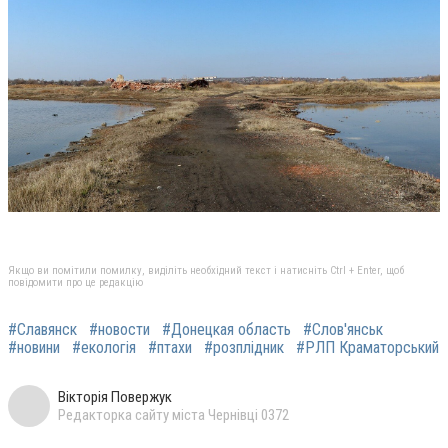
Якщо ви помітили помилку, виділіть необхідний текст і натисніть Ctrl + Enter, щоб
повідомити про це редакцію
#Славянск
#новости
#Донецкая область
#Слов'янськ
#новини
#екологія
#птахи
#розплідник
#РЛП Краматорський
Вікторія Повержук
Редакторка сайту міста Чернівці 0372