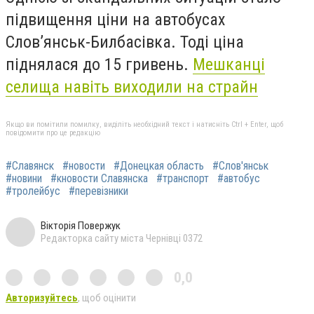
підвищення ціни на автобусах
Слов’янськ-Билбасівка. Тоді ціна
піднялася до 15 гривень.
Мешканці
селища навіть виходили на страйн
Якщо ви помітили помилку, виділіть необхідний текст і натисніть Ctrl + Enter, щоб
повідомити про це редакцію
#Славянск
#новости
#Донецкая область
#Слов'янськ
#новини
#кновости Славянска
#транспорт
#автобус
#тролейбус
#перевізники
Вікторія Повержук
Редакторка сайту міста Чернівці 0372
0,0
Авторизуйтесь
, щоб оцінити