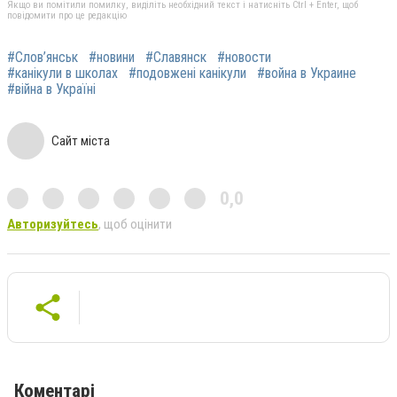
Якщо ви помітили помилку, виділіть необхідний текст і натисніть Ctrl + Enter, щоб
повідомити про це редакцію
#Слов’янськ
#новини
#Славянск
#новости
#канікули в школах
#подовжені канікули
#война в Украине
#війна в Україні
Сайт міста
0,0
Авторизуйтесь
, щоб оцінити
Коментарі