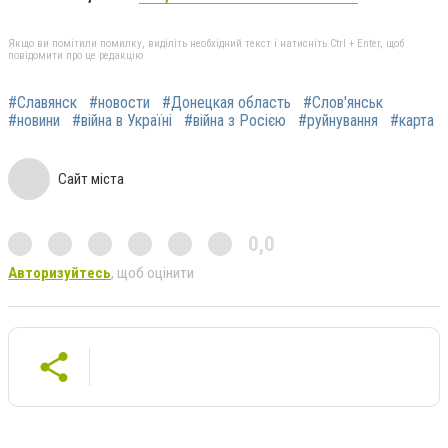
Якщо ви помітили помилку, виділіть необхідний текст і натисніть Ctrl + Enter, щоб
повідомити про це редакцію
#Славянск
#новости
#Донецкая область
#Слов'янськ
#новини
#війна в Україні
#війна з Росією
#руйнування
#карта
Сайт міста
0,0
Авторизуйтесь
, щоб оцінити