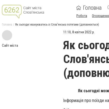
Головна
Робота
Оголошенн
Головна
Як сьогодні евакуюватись зі Слов'янська потягами (доповнюється)
11:10, 8 квітня 2022 р.
Як сього
Сайт міста
Слов'янс
(доповню
Як сьогодні мо
Інформація про поїзди на 