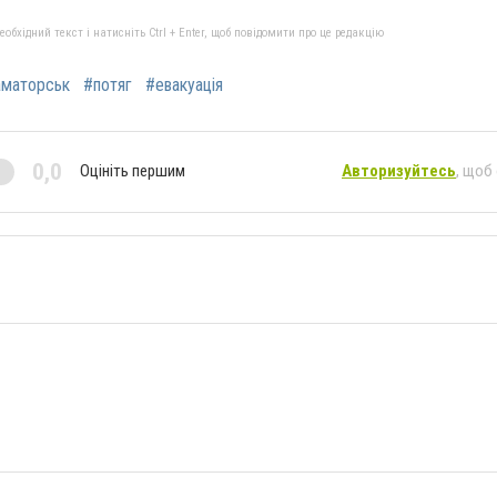
бхідний текст і натисніть Ctrl + Enter, щоб повідомити про це редакцію
маторськ
#потяг
#евакуація
0,0
Оцініть першим
Авторизуйтесь
, щоб