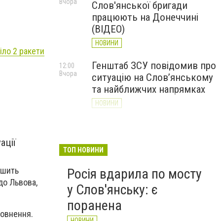
Вчора
Слов'янської бригади
працюють на Донеччині
(ВІДЕО)
НОВИНИ
іло 2 ракети
Генштаб ЗСУ повідомив про
12:00
Вчора
ситуацію на Слов’янському
та найближчих напрямках
НОВИНИ
Слов’янськ обстріляли 13
11:18
Вчора
разів за добу. Хроніка
ації
великої війни: 7 серпня
ТОП НОВИНИ
НОВИНИ
ушить
Росія вдарила по мосту
до Львова,
у Слов'янську: є
поранена
повнення.
НОВИНИ