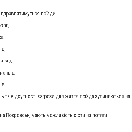
відправлятимуться поїзди:
ород;
са;
ів;
нівці;
нопіль;
ів.
ць та відсутності загрози для життя поїзда зупиняються на 
и на Покровськ, мають можливість сісти на потяги: