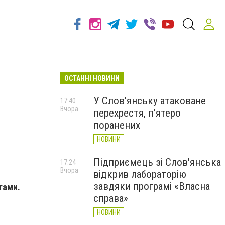
ОСТАННІ НОВИНИ
У Слов’янську атаковане
17:40
Вчора
перехрестя, п'ятеро
поранених
НОВИНИ
Підприємець зі Слов'янська
17:24
Вчора
відкрив лабораторію
завдяки програмі «Власна
ягами.
справа»
НОВИНИ