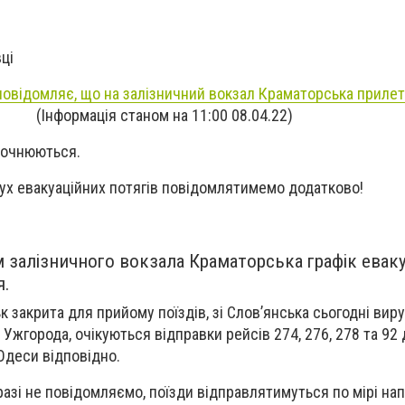
ці
повідомляє, що на залізничний вокзал Краматорська прилет
(Інформація станом на 11:00 08.04.22)
точнюються.
ух евакуаційних потягів повідомлятимемо додатково!
м залізничного вокзала Краматорська графік еваку
я.
к закрита для прийому поїздів, зі Слов’янська сьогодні вир
Ужгорода, очікуються відправки рейсів 274, 276, 278 та 92 
Одеси відповідно.
разі не повідомляємо, поїзди відправлятимуться по мірі на