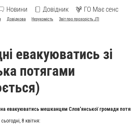
Новини
Довідник
ГО Має сенс
я
Довідкова
Нерухомість
Звіт про прозорість JTI
дні евакуюватись зі
ька потягами
ється)
жна евакуюватись мешканцям Слов'янської громади пот
сьогодні, 8 квітня: