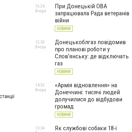
При Донецькій ОВА
16:24
Вчора
запрацювала Рада ветеранів
війни
НОВИНИ
Донецькоблгаз повідомив
15:30
Вчора
про планові роботи у
Слов’янську: де відключать
газ
НОВИНИ
«Армія відновлення» на
14:55
Вчора
Донеччині: тисячі людей
станції
долучилися до відбудови
громад
НОВИНИ
Як службові собаки 18-ї
13:34