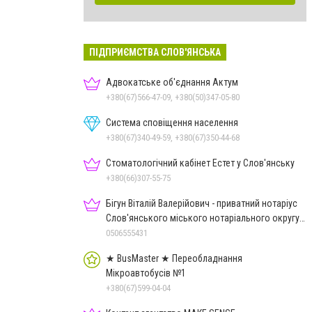
ПІДПРИЄМСТВА СЛОВ'ЯНСЬКА
Адвокатське об'єднання Актум
+380(67)566-47-09, +380(50)347-05-80
Система сповіщення населення
+380(67)340-49-59, +380(67)350-44-68
Стоматологічний кабінет Естет у Слов'янську
+380(66)307-55-75
Бігун Віталій Валерійович - приватний нотаріус
Слов'янського міського нотаріального округу
Дон.обл.
0506555431
★ BusMaster ★ Переобладнання
Мікроавтобусів №1
+380(67)599-04-04