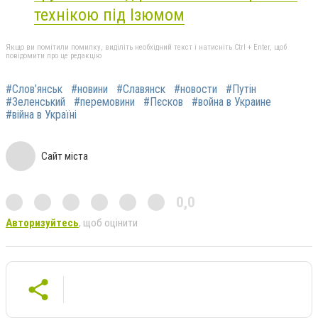
технікою під Ізюмом
Якщо ви помітили помилку, виділіть необхідний текст і натисніть Ctrl + Enter, щоб
повідомити про це редакцію
#Слов’янськ
#новини
#Славянск
#новости
#Путін
#Зеленський
#перемовини
#Пєсков
#война в Украине
#війна в Україні
Сайт міста
0,0
Авторизуйтесь
, щоб оцінити