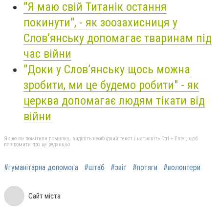
"Я маю свій Титанік остання
покинути", - як зоозахисниця у
Слов’янську допомагає тваринам під
час війни
"Доки у Слов’янську щось можна
зробити, ми це будемо робити" - як
церква допомагає людям тікати від
війни
Якщо ви помітили помилку, виділіть необхідний текст і натисніть Ctrl + Enter, щоб
повідомити про це редакцію
#гуманітарна допомога
#штаб
#звіт
#потяги
#волонтери
Сайт міста