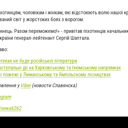
хотинцям, чоловікам і жінкам, які відстоюють волю нашої кр
ваний світ у жорстоких боях з ворогом.
инець. Разом переможемо!» - привітав піхотинців начальни
країни генерал-лейтенант Сергій Шаптала.
аво:
отеках не буде російської літератури
ступальні дії на Харковському та Ізюмському напрямках
і пожежі у Лиманському та Ямпільскому лісництвах
овлення у
Viber
(новости Славянска)
agram
e/news6262