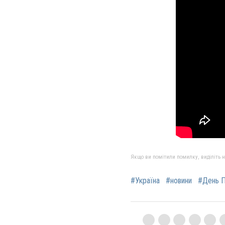
Якщо ви помітили помилку, виділіть нео
#Україна
#новини
#День П