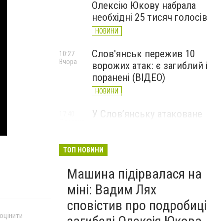
Олексію Юкову набрала
необхідні 25 тисяч голосів
НОВИНИ
Слов'янськ пережив 10
10:27
Вчора
ворожих атак: є загиблий і
поранені (ВІДЕО)
НОВИНИ
У Слов’янську атаковане
17:40
7 серпня
перехрестя, п'ятеро
поранених
ТОП НОВИНИ
НОВИНИ
Машина підірвалася на
міні: Вадим Лях
сповістив про подробиці
 оцінити