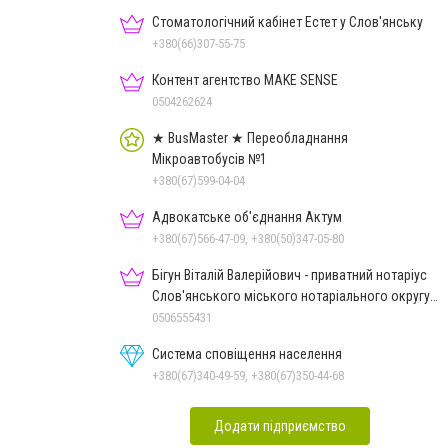
Стоматологічний кабінет Естет у Слов'янську
+380(66)307-55-75
Контент агентство MAKE SENSE
0504262624
★ BusMaster ★ Переобладнання
Мікроавтобусів №1
+380(67)599-04-04
Адвокатське об'єднання Актум
+380(67)566-47-09, +380(50)347-05-80
Бігун Віталій Валерійович - приватний нотаріус
Слов'янського міського нотаріального округу
Дон.обл.
0506555431
Система сповіщення населення
+380(67)340-49-59, +380(67)350-44-68
Додати підприємство