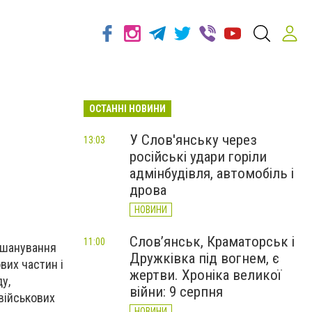
ОСТАННІ НОВИНИ
У Слов'янську через
13:03
російські удари горіли
адмінбудівля, автомобіль і
дрова
НОВИНИ
Слов’янськ, Краматорськ і
11:00
 вшанування
Дружківка під вогнем, є
вих частин і
жертви. Хроніка великої
у,
війни: 9 серпня
 військових
НОВИНИ