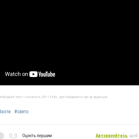
бхідний текст і натисніть Ctrl + Enter, щоб повідомити про це редакцію
іхоти
#свято
0,0
Оцініть першим
Авторизуйтесь
, щоб