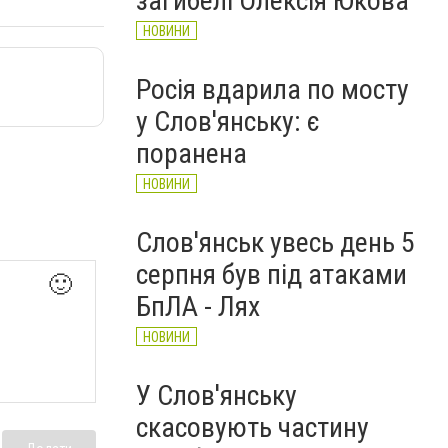
загибелі Олексія Юкова
НОВИНИ
Росія вдарила по мосту
у Слов'янську: є
поранена
НОВИНИ
Слов'янськ увесь день 5
серпня був під атаками
🙂
БпЛА - Лях
НОВИНИ
У Слов'янську
скасовують частину