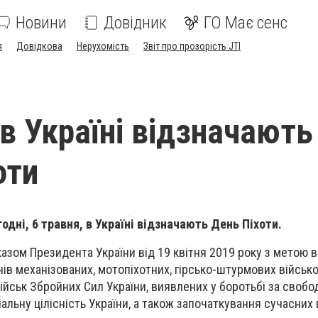
Новини
Довідник
ГО Має сенс
я
Довідкова
Нерухомість
Звіт про прозорість JTI
 в Україні відзначають
оти
одні, 6 травня, в Україні відзначають День Піхоти.
азом Президента України від 19 квітня 2019 року з метою
нів механізованих, мотопіхотних, гірсько-штурмових військо
ійськ Збройних Сил України, виявлених у боротьбі за свобод
альну цілісність України, а також започаткування сучасних