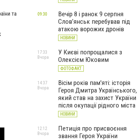
Вечір 8 і ранок 9 серпня
аїни та
09:30
Слов’янськ перебував під
атакою ворожих дронів
к
НОВИНИ
У Києві попрощалися з
17:33
Вчора
Олексієм Юковим
ФОТОФАКТ
Вісім років пам'яті: історія
14:37
Вчора
Героя Дмитра Українського,
який став на захист України
після окупації рідного міста
НОВИНИ
Петиція про присвоєння
12:12
Вчора
звання Героя України