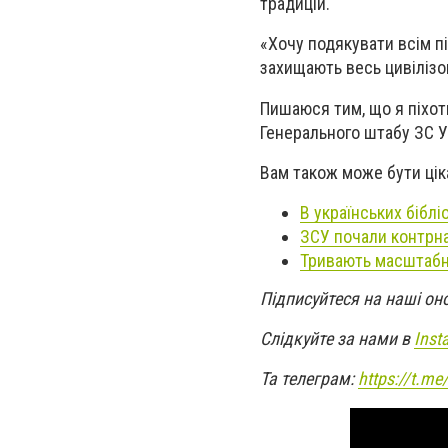
традицій.
«Хочу подякувати всім пі
захищають весь цивілізо
Пишаюся тим, що я піхот
Генерального штабу ЗС У
Вам також може бути цік
В українських біблі
ЗСУ почали контрна
Тривають масштабн
Підписуйтеся на наші он
Слідкуйте за нами в
Inst
Та телеграм:
https://t.m