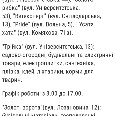
рибка"
(вул. Університетська,
53),
"Ветексперт"
(вул. Світлодарська,
13),
"Pride"
(вул. Вольна, 5),
" Усата
хата"
(вул. Комяхова, 71а).
"Трійка"
(вул. Університетська, 13):
садово-огородні, будівельні та електричні
товари, електроплитки, сантехніка,
плівка, клей, ліхтарики, корми для
тварин.
Графік роботи: з 8.00 до 17.00.
"Золоті ворота"
(вул. Лозановича, 12):
будівельні матеріали, господарські