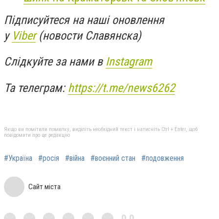
Підписуйтеся на наші оновлення
у
Viber
(новости Славянска)
Слідкуйте за нами в
Instagram
Та телеграм:
https://t.me/news6262
Якщо ви помітили помилку, виділіть необхідний текст і натисніть Ctrl + Enter, щоб
повідомити про це редакцію
#Україна
#росія
#війна
#воєнний стан
#подовження
Сайт міста
0,0