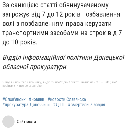
За санкцією статті обвинуваченому
загрожує від 7 до 12 років позбавлення
волі з позбавленням права керувати
транспортними засобами на строк від 7
до 10 років.
Відділ інформаційної політики Донецької
обласної прокуратури
Якщо ви помітили помилку, виділіть необхідний текст і натисніть Ctrl + Enter, щоб
повідомити про це редакцію
#Слов’янськ
#новини
#новости Славянска
#прокуратура Донеччини
#ДТП
#смертельна аварія
Сайт міста