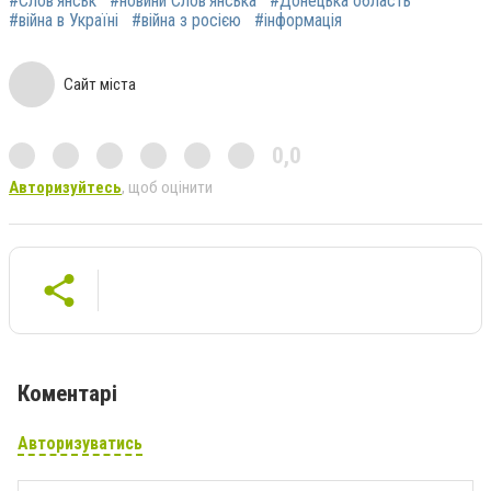
#Слов'янськ
#новини Слов'янська
#Донецька область
#війна в Україні
#війна з росією
#інформація
Сайт міста
0,0
Авторизуйтесь
, щоб оцінити
Коментарі
Авторизуватись