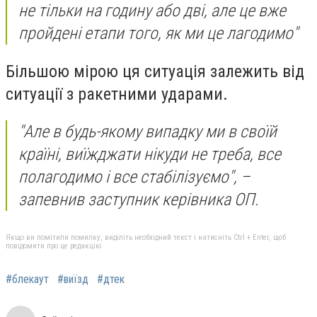
не тільки на годину або дві, але це вже
пройдені етапи того, як ми це лагодимо"
Більшою мірою ця ситуація залежить від
ситуації з ракетними ударами.
"Але в будь-якому випадку ми в своїй
країні, виїжджати нікуди не треба, все
полагодимо і все стабілізуємо",
–
запевнив заступник керівника ОП.
Якщо ви помітили помилку, виділіть необхідний текст і натисніть Ctrl + Enter, щоб
повідомити про це редакцію
#блекаут
#виїзд
#дтек