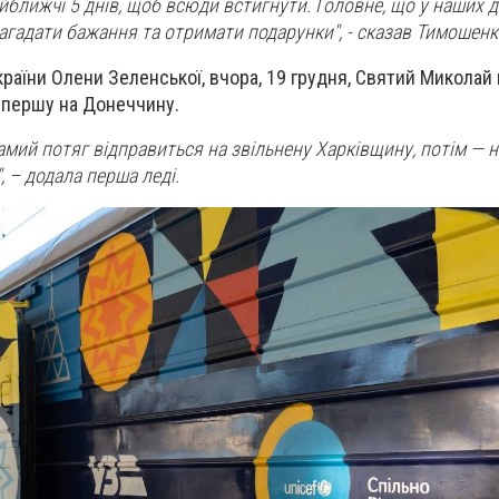
йближчі 5 днів, щоб всюди встигнути. Головне, що у наших д
загадати бажання та отримати подарунки", - сказав Тимошенк
країни Олени Зеленської, вчора, 19 грудня, Святий Миколай
спершу на Донеччину.
самий потяг відправиться на звільнену Харківщину, потім — н
 – додала перша леді.