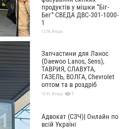
продуктів у мішки "Біг-
Бег" СВЕДА ДВС-301-1000-
1
12:58, Вчора
Запчастини для Ланос
(Daewoo Lanos, Sens),
ТАВРИЯ, СЛАВУТА,
ГАЗЕЛЬ, ВОЛГА, Chevrolet
оптом та в роздріб
3
10:41, Вчора
Адвокат (СЗЧ)| Онлайн по
всій Україні