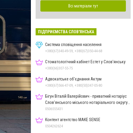
Всі матеріали тут
ПІДПРИЄМСТВА СЛОВ'ЯНСЬКА
Система сповіщення населення
+380(67)340-49-59, +380(67)350-44-68
Стоматологічний кабінет Естет у Слов'янську
+380(66)307-55-75
Адвокатське об'єднання Актум
+380(67)566-47-09, +380(50)347-05-80
Бігун Віталій Валерійович - приватний нотаріус
Слов'янського міського нотаріального округу
Дон.обл.
0506555431
Контент агентство MAKE SENSE
0504262624