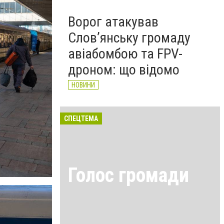
Ворог атакував
Слов’янську громаду
авіабомбою та FPV-
дроном: що відомо
НОВИНИ
СПЕЦТЕМА
Голос громади