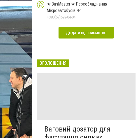
★ BusMaster ★ Переобладнання
Мікроавтобусів №1
+380(67)599-04-04
Додати підприємство
ОГОЛОШЕННЯ
Ваговий дозатор для
фасування сипких