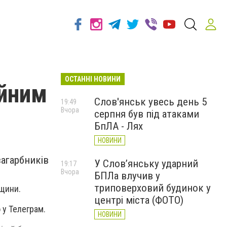
ОСТАННІ НОВИНИ
ійним
Слов'янськ увесь день 5
19:49
Вчора
серпня був під атаками
БпЛА - Лях
НОВИНИ
загарбників
У Слов’янську ударний
19:17
Вчора
БПЛа влучив у
триповерховий будинок у
щини.
центрі міста (ФОТО)
 у Телеграм.
НОВИНИ