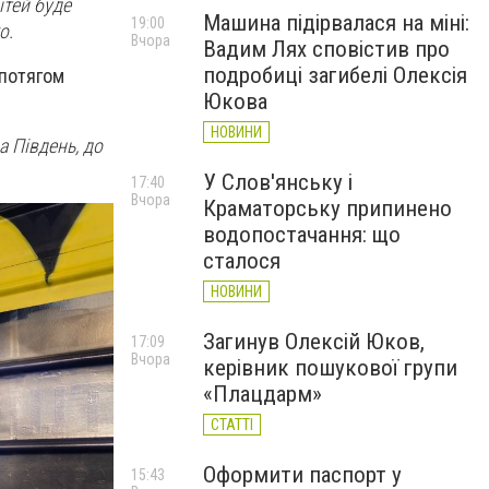
ітей буде
Машина підірвалася на міні:
19:00
о.
Вчора
Вадим Лях сповістив про
подробиці загибелі Олексія
 потягом
Юкова
НОВИНИ
а Південь, до
У Слов'янську і
17:40
Вчора
Краматорську припинено
водопостачання: що
сталося
НОВИНИ
Загинув Олексій Юков,
17:09
Вчора
керівник пошукової групи
«Плацдарм»
СТАТТІ
Оформити паспорт у
15:43