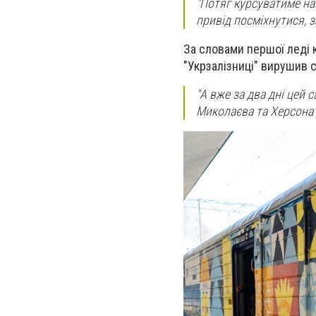
"Потяг курсуватиме на
привід посміхнутися, 
За словами першої леді 
"Укрзалізниці" вирушив 
"А вже за два дні цей 
Миколаєва та Херсона",