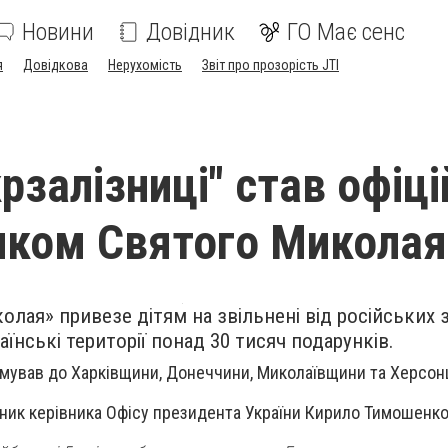
Новини
Довідник
ГО Має сенс
я
Довідкова
Нерухомість
Звіт про прозорість JTI
рзалізниці" став офіц
иком Святого Миколая
лая» привезе дітям на звільнені від російських 
аїнські території понад 30 тисяч подарунків.
ямував до Харківщини, Донеччини, Миколаївщини та Херсон
ник керівника Офісу президента України Кирило Тимошенко