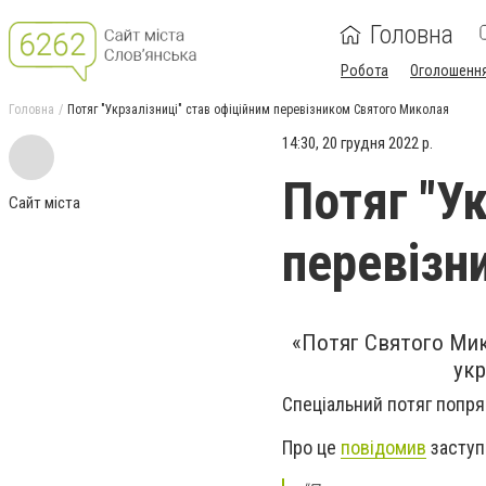
Головна
Робота
Оголошенн
Головна
Потяг "Укрзалізниці" став офіційним перевізником Святого Миколая
14:30, 20 грудня 2022 р.
Потяг "Ук
Сайт міста
перевізн
«Потяг Святого Мико
укр
Спеціальний потяг попр
Про це
повідомив
заступ