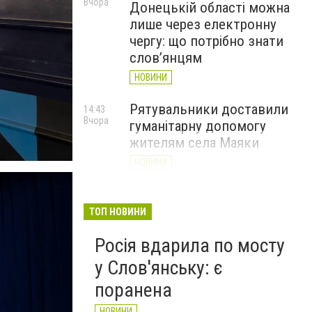
Вчора
Донецькій області можна
лише через електронну
чергу: що потрібно знати
слов’янцям
НОВИНИ
Рятувальники доставили
14:43
Вчора
гуманітарну допомогу
жителям села Маяки
НОВИНИ
«Я і Донеччина»: стартувала
13:52
Вчора
онлайн-акція до Дня молоді
ТОП НОВИНИ
НОВИНИ
Росія вдарила по мосту
у Слов'янську: є
поранена
НОВИНИ