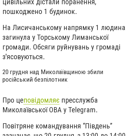
цивільних дістали поранення,
пошкоджено 1 будинок.
На Лисичанському напрямку 1 людина
загинула у Торському Лиманської
громади. Обсяги руйнувань у громаді
з'ясовуються.
20 грудня над Миколаївщиною збили
російський безпілотник
Про це
повідомляє
пресслужба
Миколаївської ОВА у Telegram.
Повітряне командування “Південь”
зазначає, що 20 грудня, з 13:00 до 14:00,