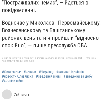
“Постраждалих немає”, — йдеться в
повідомленні.
Водночас у Миколаєві, Первомайському,
Вознесенському та Баштанському
районах день та ніч пройшли “відносно
спокійно”, — пише пресслужба ОВА.
Якщо ви помітили помилку, виділіть необхідний текст і натисніть Ctrl + Enter, щоб
повідомити про це редакцію
#Слов’янськ
#новини
#Чернівці
#новини Чернівців
#новости Славянска
#зведення війни
#зведення за добу
#хроніки війни
Сайт міста