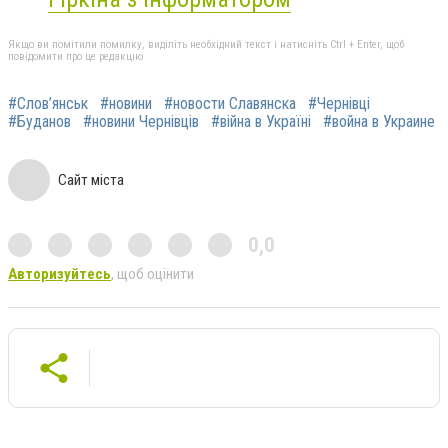
Якщо ви помітили помилку, виділіть необхідний текст і натисніть Ctrl + Enter, щоб
повідомити про це редакцію
#Слов’янськ
#новини
#новости Славянска
#Чернівці
#Буданов
#новини Чернівців
#війна в Україні
#война в Украине
Сайт міста
0,0
Авторизуйтесь
, щоб оцінити