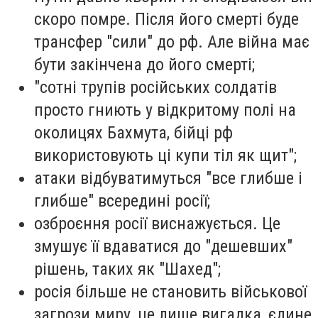
скоро помре. Після його смерті буде
трансфер "сили" до рф. Але війна має
бути закінчена до його смерті;
"сотні трупів російських солдатів
просто гниють у відкритому полі на
околицях Бахмута, бійці рф
використовують ці купи тіл як щит";
атаки відбуватимуться "все глибше і
глибше" всередині росії;
озброєння росії виснажується. Це
змушує її вдаватися до "дешевших"
рішень, таких як "Шахед";
росія більше не становить військової
загрози миру, це лише вигадка, єдине