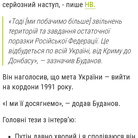
серйозний наступ, - пише
НВ.
«Тоді [ми побачимо більше] звільнень
територій та завдання остаточної
поразки Російської Федерації. Це
відбудеться по всій Україні, від Криму до
Донбасу», — зазначив Буданов.
Він наголосив, що мета України — вийти
на кордони 1991 року.
«І ми її досягнемо», — додав Буданов.
Головні тези з інтерв’ю:
Путін давно хворий і я сподіваюся він